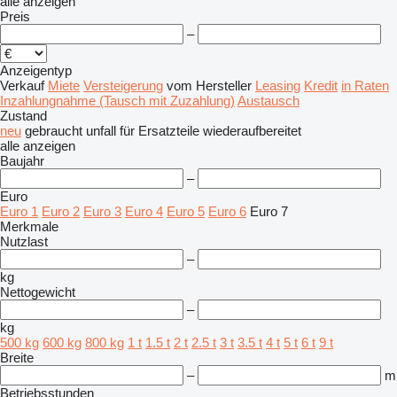
alle anzeigen
Preis
–
Anzeigentyp
Verkauf
Miete
Versteigerung
vom Hersteller
Leasing
Kredit
in Raten
Inzahlungnahme (Tausch mit Zuzahlung)
Austausch
Zustand
neu
gebraucht
unfall
für Ersatzteile
wiederaufbereitet
alle anzeigen
Baujahr
–
Euro
Euro 1
Euro 2
Euro 3
Euro 4
Euro 5
Euro 6
Euro 7
Merkmale
Nutzlast
–
kg
Nettogewicht
–
kg
500 kg
600 kg
800 kg
1 t
1.5 t
2 t
2.5 t
3 t
3.5 t
4 t
5 t
6 t
9 t
Breite
–
m
Betriebsstunden