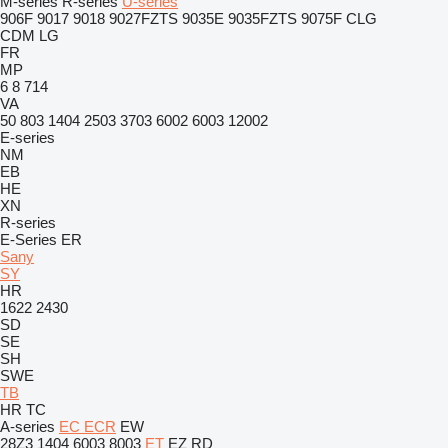
M-series
R-series
U-series
906F
9017
9018
9027FZTS
9035E
9035FZTS
9075F
CLG
CDM
LG
FR
MP
6
8
714
VA
50
803
1404
2503
3703
6002
6003
12002
E-series
NM
EB
HE
XN
R-series
E-Series
ER
Sany
SY
HR
1622
2430
SD
SE
SH
SWE
TB
HR
TC
A-series
EC
ECR
EW
28Z3
1404
6003
8003
ET
EZ
RD