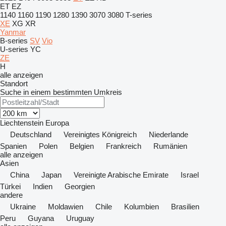
ET
EZ
1140
1160
1190
1280
1390
3070
3080
T-series
XE
XG
XR
Yanmar
B-series
SV
Vio
U-series
YC
ZE
H
alle anzeigen
Standort
Suche in einem bestimmten Umkreis
Liechtenstein
Europa
Deutschland
Vereinigtes Königreich
Niederlande
Spanien
Polen
Belgien
Frankreich
Rumänien
alle anzeigen
Asien
China
Japan
Vereinigte Arabische Emirate
Israel
Türkei
Indien
Georgien
andere
Ukraine
Moldawien
Chile
Kolumbien
Brasilien
Peru
Guyana
Uruguay