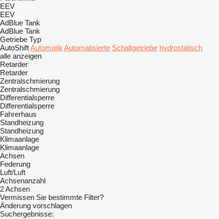
EEV
EEV
AdBlue Tank
AdBlue Tank
Getriebe Typ
AutoShift
Automatik
Automatisierte
Schaltgetriebe
hydrostatisch
alle anzeigen
Retarder
Retarder
Zentralschmierung
Zentralschmierung
Differentialsperre
Differentialsperre
Fahrerhaus
Standheizung
Standheizung
Klimaanlage
Klimaanlage
Achsen
Federung
Luft/Luft
Achsenanzahl
2 Achsen
Vermissen Sie bestimmte Filter?
Änderung vorschlagen
Suchergebnisse: