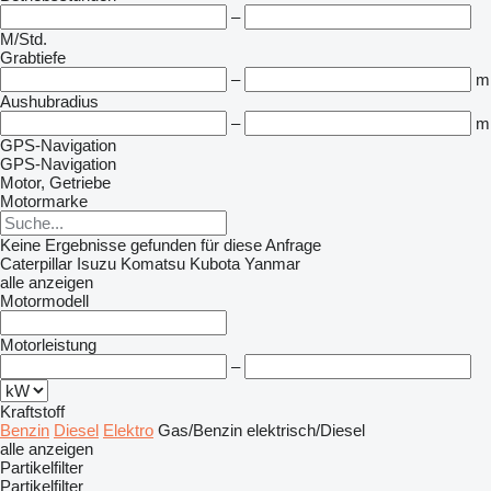
–
M/Std.
Grabtiefe
–
m
Aushubradius
–
m
GPS-Navigation
GPS-Navigation
Motor, Getriebe
Motormarke
Keine Ergebnisse gefunden für diese Anfrage
Caterpillar
Isuzu
Komatsu
Kubota
Yanmar
alle anzeigen
Motormodell
Motorleistung
–
Kraftstoff
Benzin
Diesel
Elektro
Gas/Benzin
elektrisch/Diesel
alle anzeigen
Partikelfilter
Partikelfilter