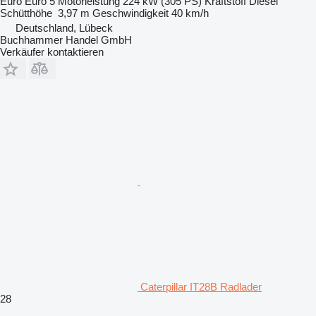
Euro
Euro 5
Motorleistung
224 kW (305 PS)
Kraftstoff
Diesel
Schütthöhe
3,97 m
Geschwindigkeit
40 km/h
Deutschland, Lübeck
Buchhammer Handel GmbH
Verkäufer kontaktieren
Caterpillar IT28B Radlader
28