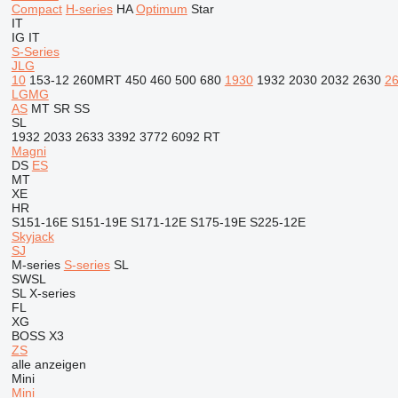
Compact
H-series
HA
Optimum
Star
IT
IG
IT
S-Series
JLG
10
153-12
260MRT
450
460
500
680
1930
1932
2030
2032
2630
2
LGMG
AS
MT
SR
SS
SL
1932
2033
2633
3392
3772
6092 RT
Magni
DS
ES
MT
XE
HR
S151-16E
S151-19E
S171-12E
S175-19E
S225-12E
Skyjack
SJ
M-series
S-series
SL
SWSL
SL
X-series
FL
XG
BOSS X3
ZS
alle anzeigen
Mini
Mini