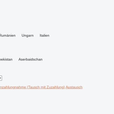
Rumänien
Ungarn
Italien
ekistan
Aserbaidschan
Inzahlungnahme (Tausch mit Zuzahlung)
Austausch