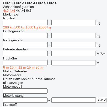
Euro 1
Euro 3
Euro 4
Euro 5
Euro 6
Achsenkonfiguration
4x2
4x4
4x4x4
6x6
Merkmale
Nutzlast
–
kg
200 kg
500 kg
1500 kg
2000 kg
Bruttogewicht
–
kg
Nettogewicht
–
kg
Betriebsstunden
–
M/Std.
Hubhöhe
–
m
8 m
10 m
12 m
15 m
20 m
Motor, Getriebe
Motormarke
Deutz
Hatz
Kohler
Kubota
Yanmar
alle anzeigen
Motormodell
Motorleistung
–
Kraftstoff