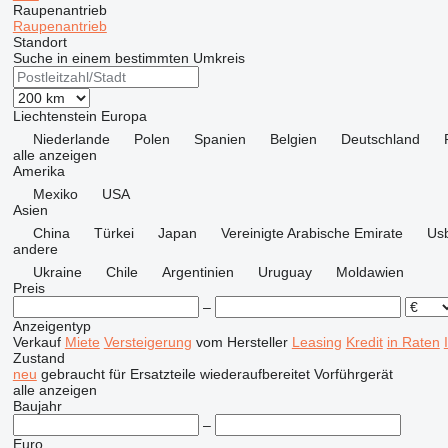
Raupenantrieb
Raupenantrieb
Standort
Suche in einem bestimmten Umkreis
Liechtenstein
Europa
Niederlande
Polen
Spanien
Belgien
Deutschland
alle anzeigen
Amerika
Mexiko
USA
Asien
China
Türkei
Japan
Vereinigte Arabische Emirate
Usb
andere
Ukraine
Chile
Argentinien
Uruguay
Moldawien
Preis
–
Anzeigentyp
Verkauf
Miete
Versteigerung
vom Hersteller
Leasing
Kredit
in Raten
Zustand
neu
gebraucht
für Ersatzteile
wiederaufbereitet
Vorführgerät
alle anzeigen
Baujahr
–
Euro