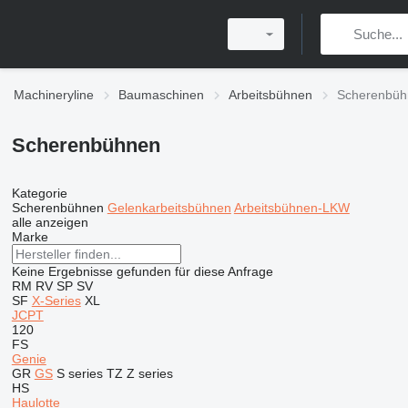
Machineryline
Baumaschinen
Arbeitsbühnen
Scherenbüh
Scherenbühnen
Kategorie
Scherenbühnen
Gelenkarbeitsbühnen
Arbeitsbühnen-LKW
alle anzeigen
Marke
Keine Ergebnisse gefunden für diese Anfrage
RM
RV
SP
SV
SF
X-Series
XL
JCPT
120
FS
Genie
GR
GS
S series
TZ
Z series
HS
Haulotte