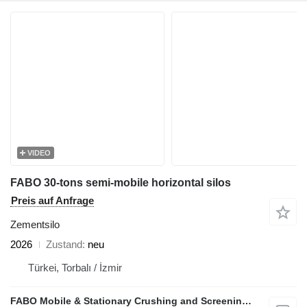
VIDEO
FABO 30-tons semi-mobile horizontal silos
Preis auf Anfrage
Zementsilo
2026
Zustand
neu
Türkei, Torbalı / İzmir
FABO Mobile & Stationary Crushing and Screening Plants | Concrete Batching Plants Manufacturer