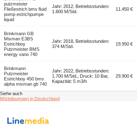
putzmeister
Jahr: 2012, Betriebsstunden:
Fließestrich bms fluid
11.450 €
1.600 M/Std.
pomp estrichpumpe
liquid
Brinkmann GB
Mixman E3BS
Jahr: 2018, Betriebsstunden:
Estrichboy
19.950 €
374 M/Std.
Putzmeister BMS
energy vario 740
Brinkmann
Jahr: 2022, Betriebsstunden:
Putzmeister
1.700 M/Std., Druck: 10 Bar,
29.900 €
Estrichboy 450 bms
Kapazität: 5 m3/h
alpha mixman gb 740
Siehe auch
Mörtelpumpen in Deutschland