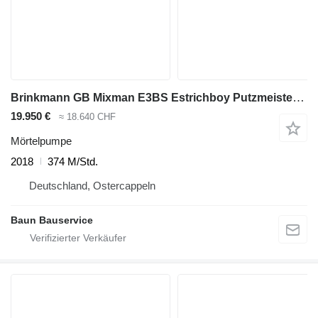
Brinkmann GB Mixman E3BS Estrichboy Putzmeister BMS energy vario 740
19.950 €
≈ 18.640 CHF
Mörtelpumpe
2018
374 M/Std.
Deutschland, Ostercappeln
Baun Bauservice