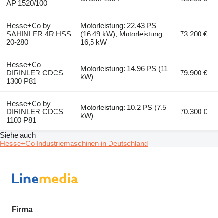
AP 1520/100
Hesse+Co by
Motorleistung: 22.43 PS
SAHINLER 4R HSS
(16.49 kW), Motorleistung:
73.200 €
20-280
16,5 kW
Hesse+Co
Motorleistung: 14.96 PS (11
DIRINLER CDCS
79.900 €
kW)
1300 P81
Hesse+Co by
Motorleistung: 10.2 PS (7.5
DIRINLER CDCS
70.300 €
kW)
1100 P81
Siehe auch
Hesse+Co Industriemaschinen in Deutschland
Firma