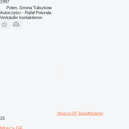
1997
Polen, Gmina Tuliszków
Autoczęści - Rafał Poturała
Verkäufer kontaktieren
Mosca GF Bandförderer
15
Mosca GF