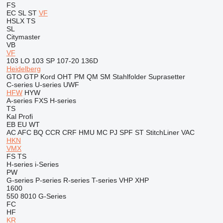
FS
EC
SL
ST
VF
HSLX
TS
SL
Citymaster
VB
VF
103 LO
103 SP
107-20
136D
Heidelberg
GTO
GTP
Kord
OHT
PM
QM
SM
Stahlfolder
Suprasetter
C-series
U-series
UWF
HFW
HYW
A-series
FXS
H-series
TS
Kal
Profi
EB
EU
WT
AC
AFC
BQ
CCR
CRF
HMU
MC
PJ
SPF
ST
StitchLiner
VAC
HKN
VMX
FS
TS
H-series
i-Series
PW
G-series
P-series
R-series
T-series
VHP
XHP
1600
550
8010
G-Series
FC
HF
KR