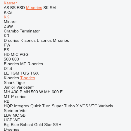
Kaeser
AS
BS
ESD
M-series
SK
SM
KKS
KK
Minarc
ZSW
Crambo
Terminator
KR
D-series
K-series
L-series
M-series
FW
ES
HD
MIC
PGG
500
600
E-series
MT
R-series
DTS
LE
TGM
TGS
TGX
K-series
T-series
Shark
Tiger
Junior
Variosteff
MH 400 P
MH 500 W
MH 600 E
MT
P-series
RB
HQR
Integrex
Quick Turn
Super Turbo X
VCS
VTC
Variaxis
Sprinter
Vito
LBV
MC
SB
UCP
WF
Big Blue
Bobcat
Gold Star
SRH
D-series