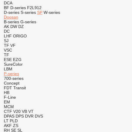
DCA
BF
D-series
F2L912
D-series
S-series
SP
W-series
Doosan
B-series
G-series
AK
DW
DZ
DC
LHF
ORIGO
SJ
TF
VF
VSC
TF
ESE
EZG
SureColor
LBM
P-series
700-series
Concept
FDT
Transit
HB
F-Line
EM
MCM
CTF
V20
VB
VT
DPAS
DPS
DVR
DVS
LT
PLD
AKF
ZS
RH
SE
SL