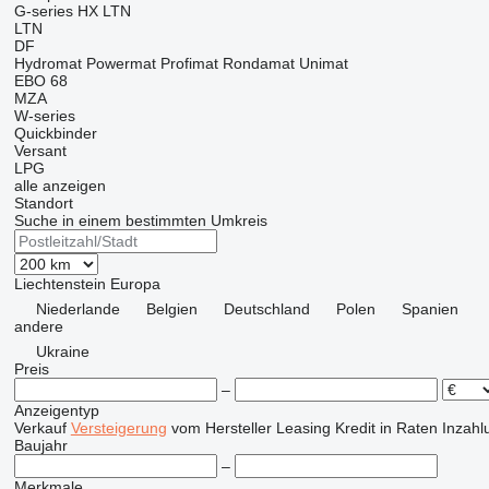
G-series
HX
LTN
LTN
DF
Hydromat
Powermat
Profimat
Rondamat
Unimat
EBO 68
MZA
W-series
Quickbinder
Versant
LPG
alle anzeigen
Standort
Suche in einem bestimmten Umkreis
Liechtenstein
Europa
Niederlande
Belgien
Deutschland
Polen
Spanien
andere
Ukraine
Preis
–
Anzeigentyp
Verkauf
Versteigerung
vom Hersteller
Leasing
Kredit
in Raten
Inzahl
Baujahr
–
Merkmale