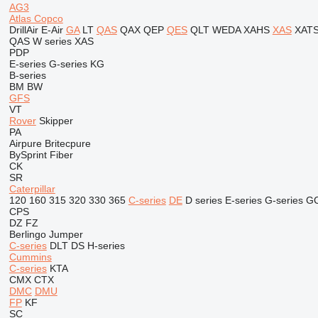
AG3
Atlas Copco
DrillAir
E-Air
GA
LT
QAS
QAX
QEP
QES
QLT
WEDA
XAHS
XAS
XAT
QAS
W series
XAS
PDP
E-series
G-series
KG
B-series
BM
BW
GFS
VT
Rover
Skipper
PA
Airpure
Britecpure
BySprint Fiber
CK
SR
Caterpillar
120
160
315
320
330
365
C-series
DE
D series
E-series
G-series
G
CPS
DZ
FZ
Berlingo
Jumper
C-series
DLT
DS
H-series
Cummins
C-series
KTA
CMX
CTX
DMC
DMU
FP
KF
SC