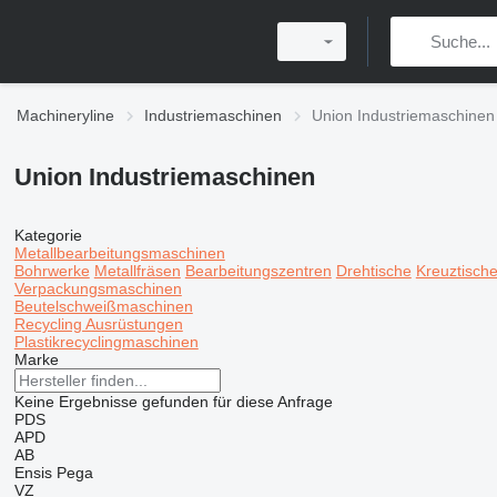
Machineryline
Industriemaschinen
Union Industriemaschinen
Union Industriemaschinen
Kategorie
Metallbearbeitungsmaschinen
Bohrwerke
Metallfräsen
Bearbeitungszentren
Drehtische
Kreuztisch
Verpackungsmaschinen
Beutelschweißmaschinen
Recycling Ausrüstungen
Plastikrecyclingmaschinen
Marke
Keine Ergebnisse gefunden für diese Anfrage
PDS
APD
AB
Ensis
Pega
VZ