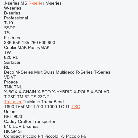
J-series
MS
R-series
V-series
W-series
D-series
Professional
T-10
SSDP
TS
F-series
38K
65K
185
260
600
900
CookieMAK
PastryMAK
TW
820
RL
Surfacer
RL
Deco
M-Series
MultiSwiss
Multideco
R-Series
T-Series
VB
VT
Proace
TNK
TNL
X-BOX
X-CHAIN
X-ECO
X-HYBRID
X-POLE
X-SOLAR
T 23F
TM 52
TS 23G 2
TruLaser
TruMatic
TrumaBend
T600
T650M2
T700
T1000
TC
TL
TSC
Union
BFT 90/3
Caddy
Crafter
Transporter
840
ECR
L-series
HK
SP
ST
Compact
Piccolo I-4
Piccolo I-5
Piccolo I-6