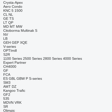
Crysta-Apex
Aero
Condo
KNC 5 1500
CL
NL
GE
TS
LT
QP
MD
MT
MW
Citoborma
Multinak S
NV
LB
GEH
GEP
XQE
V-series
OPTImill
S2R
1100 Series
2500 Series
2800 Series
4000 Series
Expert
Partner
CH4000
GF
FCA
ES
GBL
GBW
P
S-series
SM3
AMT
DZ
Kangoo
Trafic
GF2
535
MDVN
VRK
SR
Olimpic