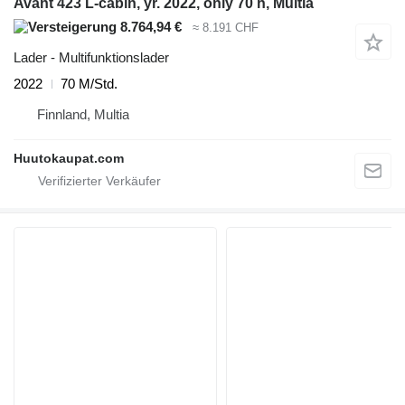
Avant 423 L-cabin, yr. 2022, only 70 h, Multia
8.764,94 €
≈ 8.191 CHF
Lader - Multifunktionslader
2022
70 M/Std.
Finnland, Multia
Huutokaupat.com