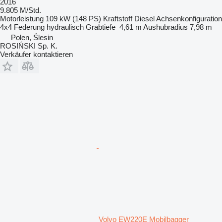
2016
9.805 M/Std.
Motorleistung
109 kW (148 PS)
Kraftstoff
Diesel
Achsenkonfiguration
4x4
Federung
hydraulisch
Grabtiefe
4,61 m
Aushubradius
7,98 m
Polen, Ślesin
ROSIŃSKI Sp. K.
Verkäufer kontaktieren
Volvo EW220E Mobilbagger