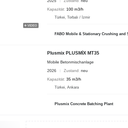
2025
Zustand
neu
Kapazität
100 m3/h
Türkei, Torbalı / İzmir
VIDEO
FABO Mobile & Stationary Crushing and Screening Plants | Concre
Plusmix PLUSMİX MT35
Mobile Betonmischanlage
2026
Zustand
neu
Kapazität
35 m3/h
Türkei, Ankara
Plusmix Concrete Batching Plant