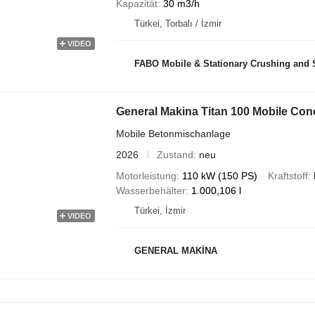
Kapazität
30 m3/h
Türkei, Torbalı / İzmir
VIDEO
FABO Mobile & Stationary Crushing and Screening Plants | Concre
General Makina Titan 100 Mobile Con
Mobile Betonmischanlage
2026
Zustand
neu
Motorleistung
110 kW (150 PS)
Kraftstoff
Wasserbehälter
1.000,106 l
Türkei, İzmir
VIDEO
GENERAL MAKİNA