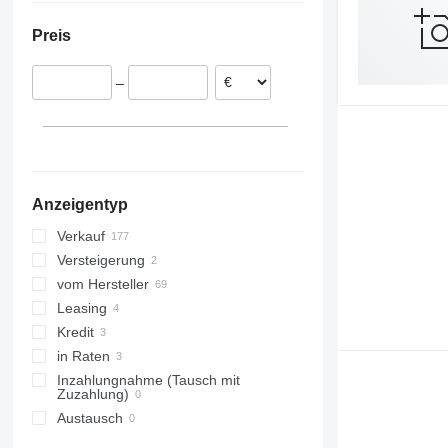
Rumänien
Nigeria
Preis
Niederlande
Somalia
Litauen
Kenia
–
Tschechien
Kolumbien
Portugal
alle anzeigen
Anzeigentyp
Verkauf
Versteigerung
vom Hersteller
Leasing
Kredit
in Raten
Inzahlungnahme (Tausch mit
Zuzahlung)
Austausch