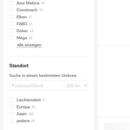
Asur Makina
Constmach
2.5
MobKing
Elkon
3.5
30
FABO
5.5
60
Göker
100
Turbomix
Mega
120
Trakker
alle anzeigen
Arocs
M60
M1
FM
M100
Standort
Suche in einem bestimmten Umkreis
Liechtenstein
Europa
Asien
Polen
andere
Deutschland
Türkei
Slowakei
Indien
Ukraine