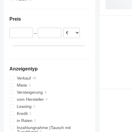
Portugal
Türkei
Vereinigtes Königreich
Usbekistan
Preis
Dänemark
Georgien
Norwegen
–
Italien
Ungarn
Estland
alle anzeigen
Anzeigentyp
Verkauf
Miete
Versteigerung
vom Hersteller
Leasing
Kredit
in Raten
Inzahlungnahme (Tausch mit
Zuzahlung)