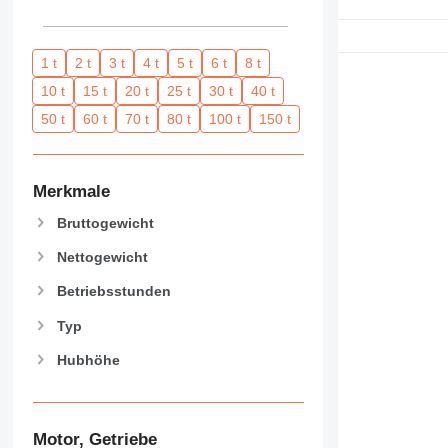
1 t
2 t
3 t
4 t
5 t
6 t
8 t
10 t
15 t
20 t
25 t
30 t
40 t
50 t
60 t
70 t
80 t
100 t
150 t
Merkmale
Bruttogewicht
Nettogewicht
Betriebsstunden
Typ
Hubhöhe
Motor, Getriebe