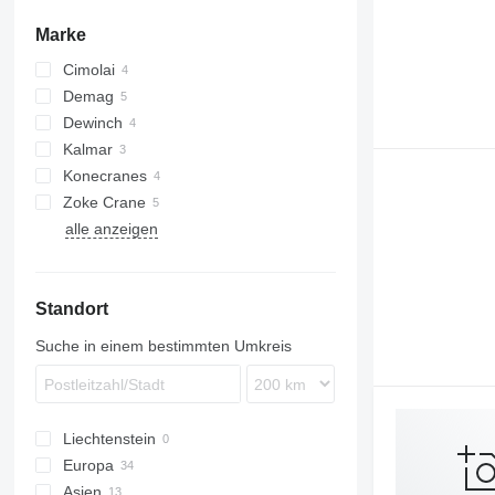
Marke
Cimolai
Demag
Dewinch
Kalmar
10
Konecranes
Zoke Crane
alle anzeigen
Standort
Suche in einem bestimmten Umkreis
Liechtenstein
Europa
Asien
Niederlande