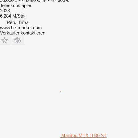
55.000 $
≈ 44.480 CHF
≈ 47.600 €
Teleskopstapler
2023
6.284 M/Std.
Peru, Lima
www.be-market.com
Verkäufer kontaktieren
Manitou MTX 1030 ST