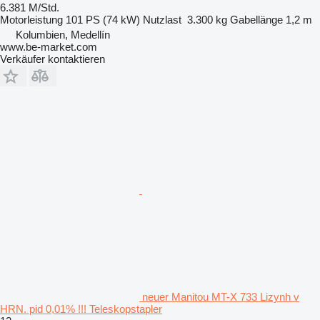
6.381 M/Std.
Motorleistung
101 PS (74 kW)
Nutzlast
3.300 kg
Gabellänge
1,2 m
Kolumbien, Medellín
www.be-market.com
Verkäufer kontaktieren
neuer Manitou MT-X 733 Lizynh v
HRN. pid 0,01% !!! Teleskopstapler