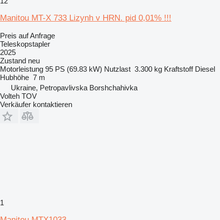
12
Manitou MT-X 733 Lizynh v HRN. pid 0,01% !!!
Preis auf Anfrage
Teleskopstapler
2025
Zustand
neu
Motorleistung
95 PS (69.83 kW)
Nutzlast
3.300 kg
Kraftstoff
Diesel
Hubhöhe
7 m
Ukraine, Petropavlivska Borshchahivka
Volteh TOV
Verkäufer kontaktieren
1
Manitou MTX1033