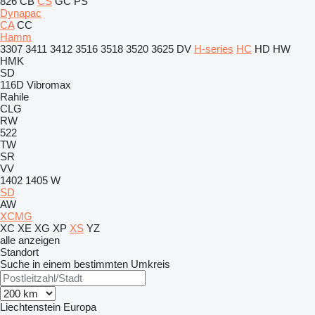
826
CB
CS
GC
PS
Dynapac
CA
CC
Hamm
3307
3411
3412
3516
3518
3520
3625
DV
H-series
HC
HD
HW
HMK
SD
116D
Vibromax
Rahile
CLG
RW
522
TW
SR
VV
1402
1405
W
SD
AW
XCMG
XC
XE
XG
XP
XS
YZ
alle anzeigen
Standort
Suche in einem bestimmten Umkreis
Liechtenstein
Europa