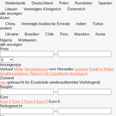
Niederlande
Deutschland
Polen
Rumänien
Spanien
Litauen
Vereinigtes Königreich
Österreich
alle anzeigen
Asien
China
Vereinigte Arabische Emirate
Indien
Türkei
andere
Ukraine
Brasilien
Chile
Peru
Marokko
Kenia
Nigeria
Moldawien
alle anzeigen
Preis
–
Anzeigentyp
Verkauf
Miete
Versteigerung
vom Hersteller
Leasing
Kredit
in Raten
Inzahlungnahme (Tausch mit Zuzahlung)
Austausch
Zustand
neu
gebraucht
für Ersatzteile
wiederaufbereitet
Vorführgerät
Baujahr
–
Euro
Euro 2
Euro 3
Euro 4
Euro 5
Euro 6
Nettogewicht
–