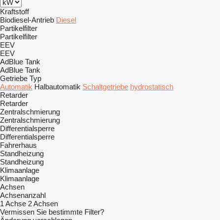
Kraftstoff
Biodiesel-Antrieb
Diesel
Partikelfilter
Partikelfilter
EEV
EEV
AdBlue Tank
AdBlue Tank
Getriebe Typ
Automatik
Halbautomatik
Schaltgetriebe
hydrostatisch
Retarder
Retarder
Zentralschmierung
Zentralschmierung
Differentialsperre
Differentialsperre
Fahrerhaus
Standheizung
Standheizung
Klimaanlage
Klimaanlage
Achsen
Achsenanzahl
1 Achse
2 Achsen
Vermissen Sie bestimmte Filter?