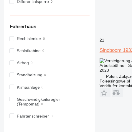
Differentialsperre
Fahrerhaus
Rechtslenker
21
Sinoboom 193
Schlafkabine
Airbag
Arbeitsbühne - 
2023
Standheizung
Polen, Załącz
Poleasingowe.pl
Verkäufer kontak
Klimaanlage
Geschwindigkeitsregler
(Tempomat)
Fahrtenschreiber