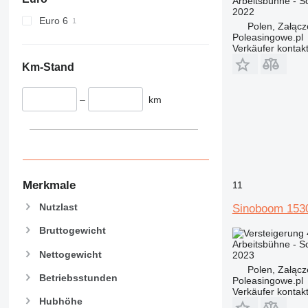
Arbeitsbühne - 
2022
Euro 6
Polen, Załącz
Poleasingowe.pl
Verkäufer kontak
Km-Stand
–
km
Merkmale
11
Nutzlast
Sinoboom 153
Bruttogewicht
Arbeitsbühne - 
Nettogewicht
2023
Polen, Załącz
Betriebsstunden
Poleasingowe.pl
Verkäufer kontak
Hubhöhe