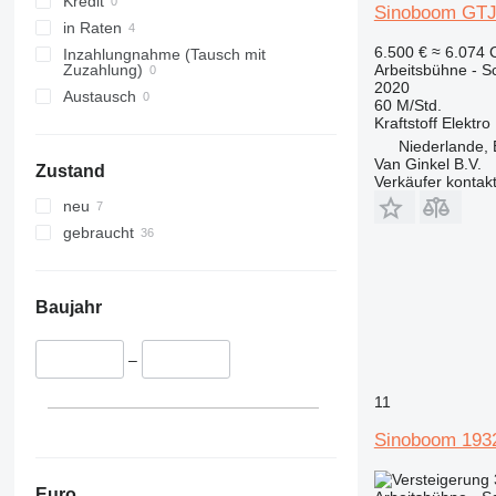
Kredit
E-series
Sinoboom GT
in Raten
Liftlux
6.500 €
≈ 6.074
Inzahlungnahme (Tausch mit
Pecolift
Zuzahlung)
Arbeitsbühne - 
R-series
2020
Austausch
60 M/Std.
Toucan
Kraftstoff
Elektro
Niederlande, 
Van Ginkel B.V.
Zustand
Verkäufer kontak
neu
gebraucht
Baujahr
–
11
Sinoboom 19
Euro