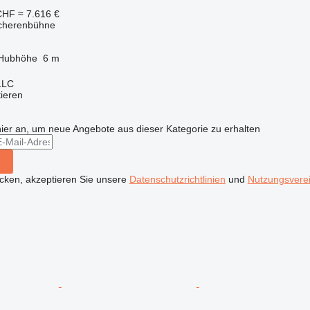
CHF
≈ 7.616 €
Scherenbühne
Hubhöhe
6 m
LLC
tieren
hier an, um neue Angebote aus dieser Kategorie zu erhalten
icken, akzeptieren Sie unsere
Datenschutzrichtlinien
und
Nutzungsvere