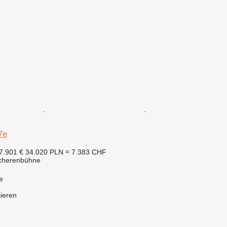
7e
7.901 €
34.020 PLN
≈ 7.383 CHF
Scherenbühne
e
tieren