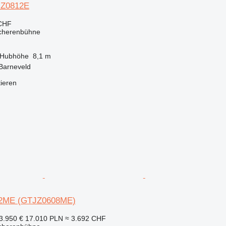
JZ0812E
 CHF
Scherenbühne
Hubhöhe
8,1 m
Barneveld
tieren
32ME (GTJZ0608ME)
3.950 €
17.010 PLN
≈ 3.692 CHF