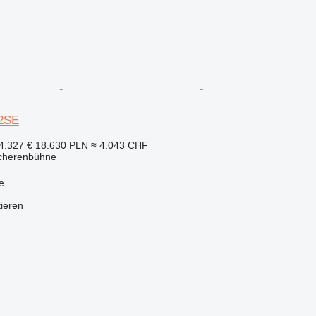
2SE
4.327 €
18.630 PLN
≈ 4.043 CHF
Scherenbühne
e
tieren