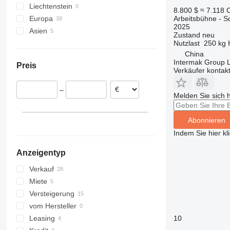
Liechtenstein
860
8.800 $
≈ 7.118 
Arbeitsbühne - 
Europa
1200
2025
Asien
Polen
1230
Zustand
neu
Nutzlast
250 kg
Niederlande
Usbekistan
1250
China
Spanien
China
1350
Intermak Group 
Preis
Belgien
Verkäufer kontak
1930
Deutschland
1932
–
Rumänien
2030
Melden Sie sich 
Österreich
2032
Abonnieren
2033
2630
Indem Sie hier kl
2646
Anzeigentyp
3246
Verkauf
3369
Miete
3394
Versteigerung
4069
vom Hersteller
4394
Leasing
10
DSP