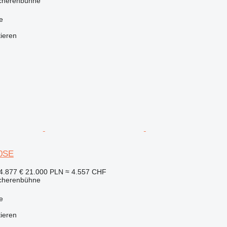
Scherenbühne
e
tieren
0SE
4.877 €
21.000 PLN
≈ 4.557 CHF
Scherenbühne
e
tieren