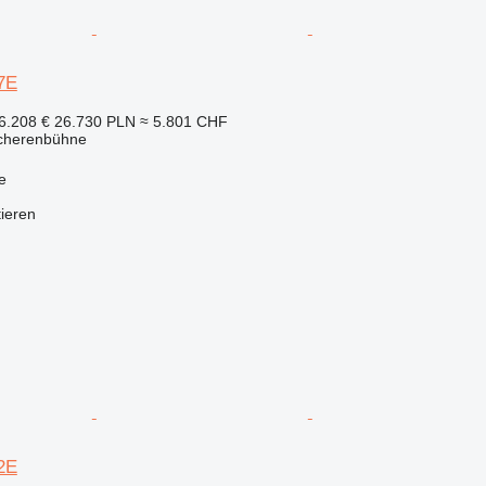
7E
6.208 €
26.730 PLN
≈ 5.801 CHF
Scherenbühne
e
tieren
2E