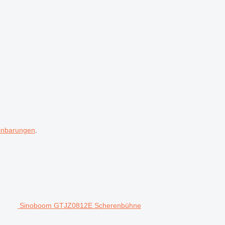
inbarungen
.
Sinoboom GTJZ0812E Scherenbühne