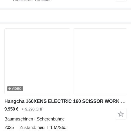
VIDEO
Hangcha 160XENS ELECTRIC 160 SCISSOR WORK LIFT 2025 1HR 1570CM 82BE00290
9.950 €
≈ 9.298 CHF
Baumaschinen - Scherenbühne
2025
Zustand
neu
1 M/Std.