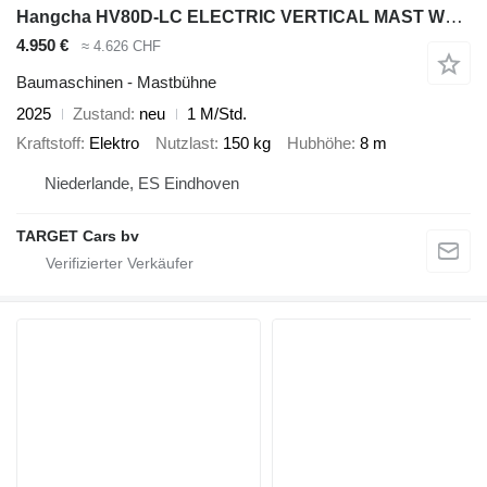
Hangcha HV80D-LC ELECTRIC VERTICAL MAST WORK LIFT 2025 800CM 82BE00874 1
4.950 €
≈ 4.626 CHF
Baumaschinen - Mastbühne
2025
Zustand
neu
1 M/Std.
Kraftstoff
Elektro
Nutzlast
150 kg
Hubhöhe
8 m
Niederlande, ES Eindhoven
TARGET Cars bv