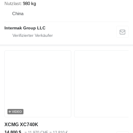
Nutzlast
980 kg
China
Intermak Group LLC
VIDEO
XCMG XC740K
14.800 $
≈ 11.970 CHF
≈ 12.810 €