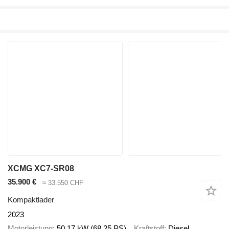
XCMG XC7-SR08
35.900 €
≈ 33.550 CHF
Kompaktlader
2023
Motorleistung
50.17 kW (68.25 PS)
Kraftstoff
Diesel