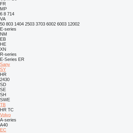
FR
MP
6
8
714
VA
50
803
1404
2503
3703
6002
6003
12002
E-series
NM
EB
HE
XN
R-series
E-Series
ER
Sany
SY
HR
2430
SD
SE
SH
SWE
TB
HR
TC
Volvo
A-series
A40
EC