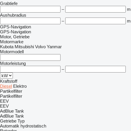
Grabtiefe
–
m
Aushubradius
–
m
GPS-Navigation
GPS-Navigation
Motor, Getriebe
Motormarke
Kubota
Mitsubishi
Volvo
Yanmar
Motormodell
Motorleistung
–
Kraftstoff
Diesel
Elektro
Partikelfilter
Partikelfilter
EEV
EEV
AdBlue Tank
AdBlue Tank
Getriebe Typ
Automatik
hydrostatisch
Retarder