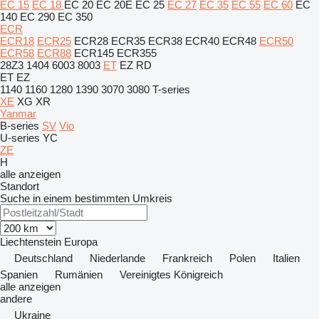
EC 15
EC 18
EC 20
EC 20E
EC 25
EC 27
EC 35
EC 55
EC 60
EC
140
EC 290
EC 350
ECR
ECR18
ECR25
ECR28
ECR35
ECR38
ECR40
ECR48
ECR50
ECR58
ECR88
ECR145
ECR355
28Z3
1404
6003
8003
ET
EZ
RD
ET
EZ
1140
1160
1280
1390
3070
3080
T-series
XE
XG
XR
Yanmar
B-series
SV
Vio
U-series
YC
ZE
H
alle anzeigen
Standort
Suche in einem bestimmten Umkreis
Liechtenstein
Europa
Deutschland
Niederlande
Frankreich
Polen
Italien
Spanien
Rumänien
Vereinigtes Königreich
alle anzeigen
andere
Ukraine