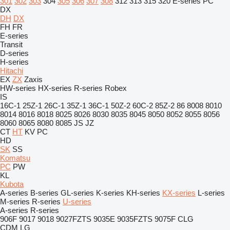
301
302
303
304
305
306
307
308
312
313
315
320
E-series
PC
DX
DH
DX
FH
FR
E-series
Transit
D-series
H-series
Hitachi
EX
ZX
Zaxis
HW-series
HX-series
R-series
Robex
IS
16C-1
25Z-1
26C-1
35Z-1
36C-1
50Z-2
60C-2
85Z-2
86
8008
8010
8014
8016
8018
8025
8026
8030
8035
8045
8050
8052
8055
8056
8060
8065
8080
8085
JS
JZ
CT
HT
KV
PC
HD
SK
SS
Komatsu
PC
PW
KL
Kubota
A-series
B-series
GL-series
K-series
KH-series
KX-series
L-series
M-series
R-series
U-series
A-series
R-series
906F
9017
9018
9027FZTS
9035E
9035FZTS
9075F
CLG
CDM
LG