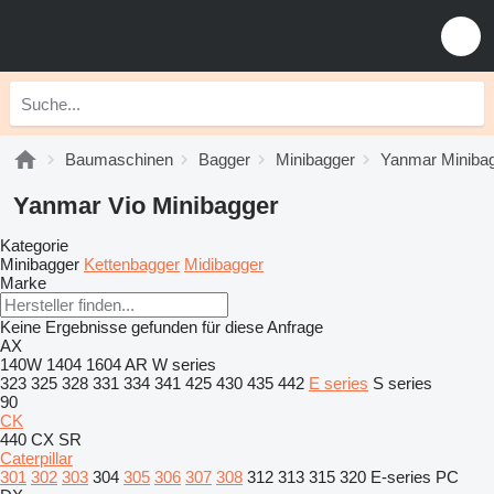
Baumaschinen
Bagger
Minibagger
Yanmar Miniba
Yanmar Vio Minibagger
Kategorie
Minibagger
Kettenbagger
Midibagger
Marke
Keine Ergebnisse gefunden für diese Anfrage
AX
140W
1404
1604
AR
W series
323
325
328
331
334
341
425
430
435
442
E series
S series
90
CK
440
CX
SR
Caterpillar
301
302
303
304
305
306
307
308
312
313
315
320
E-series
PC