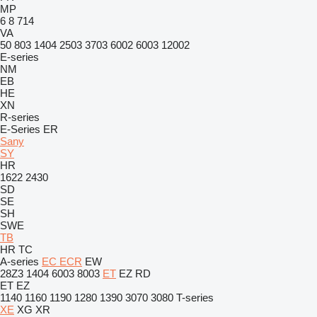
MP
6
8
714
VA
50
803
1404
2503
3703
6002
6003
12002
E-series
NM
EB
HE
XN
R-series
E-Series
ER
Sany
SY
HR
1622
2430
SD
SE
SH
SWE
TB
HR
TC
A-series
EC
ECR
EW
28Z3
1404
6003
8003
ET
EZ
RD
ET
EZ
1140
1160
1190
1280
1390
3070
3080
T-series
XE
XG
XR