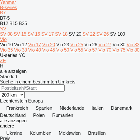
Yanmar
B-series
B7
B7-5
B12
B15
B25
SV
SV 08
SV 15
SV 16
SV 17
SV 18
SV 20
SV 22
SV 26
SV 100
Vio
Vio 10
Vio 12
Vio 17
Vio 20
Vio 23
Vio 25
Vio 26
Vio 27
Vio 30
Vio 33
Vio 35
Vio 38
Vio 40
Vio 45
Vio 50
Vio 55
Vio 57
Vio 70
Vio 75
Vio 80
U-series
YC
ZE
H
alle anzeigen
Standort
Suche in einem bestimmten Umkreis
Liechtenstein
Europa
Frankreich
Spanien
Niederlande
Italien
Dänemark
Deutschland
Polen
Rumänien
alle anzeigen
andere
Ukraine
Kolumbien
Moldawien
Brasilien
Preis