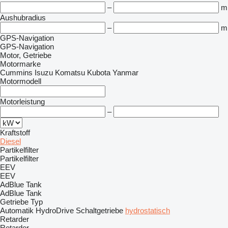
–
m
Aushubradius
–
m
GPS-Navigation
GPS-Navigation
Motor, Getriebe
Motormarke
Cummins
Isuzu
Komatsu
Kubota
Yanmar
Motormodell
Motorleistung
–
Kraftstoff
Diesel
Partikelfilter
Partikelfilter
EEV
EEV
AdBlue Tank
AdBlue Tank
Getriebe Typ
Automatik
HydroDrive
Schaltgetriebe
hydrostatisch
Retarder
Retarder