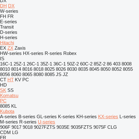
DX
DH
DX
W-series
FH
FR
E-series
Transit
D-series
H-series
Hitachi
EX
ZX
Zaxis
HW-series
HX-series
R-series
Robex
IS
16C-1
25Z-1
26C-1
35Z-1
36C-1
50Z-2
60C-2
85Z-2
86
403
8008
8010
8014
8016
8018
8025
8026
8030
8035
8045
8050
8052
8055
8056
8060
8065
8080
8085
JS
JZ
CT
HT
KV
PC
HD
SK
SS
Komatsu
PC
8085
KL
Kubota
A-series
B-series
GL-series
K-series
KH-series
KX-series
L-series
M-series
R-series
U-series
906F
9017
9018
9027FZTS
9035E
9035FZTS
9075F
CLG
CDM
LG
FR