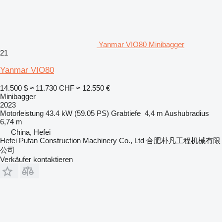
Yanmar VIO80 Minibagger
21
Yanmar VIO80
14.500 $
≈ 11.730 CHF
≈ 12.550 €
Minibagger
2023
Motorleistung
43.4 kW (59.05 PS)
Grabtiefe
4,4 m
Aushubradius
6,74 m
China, Hefei
Hefei Pufan Construction Machinery Co., Ltd 合肥朴凡工程机械有限
公司
Verkäufer kontaktieren