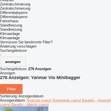
Zentralschmierung
Zentralschmierung
Differentialsperre
Differentialsperre
Fahrerhaus
Standheizung
Standheizung
Klimaanlage
Klimaanlage
Vermissen Sie bestimmte Filter?
Änderung vorschlagen
Suchergebnisse:
-
anzeigen
Suchergebnisse:
276 Anzeigen
Anzeigen
276 Anzeigen:
Yanmar Vio Minibagger
Filter
Sortierung
:
Anzeigendatum
Anzeigendatum
Teuerste zuerst
Günstigste zuerst
Baujahr - neueste
zuerst
Baujahr - älteste zuerst