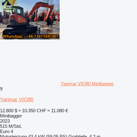
Yanmar VIO80 Minibagger
9
Yanmar VIO80
12.800 $
≈ 10.350 CHF
≈ 11.080 €
Minibagger
2023
515 M/Std.
Euro 4
Motorleistung
43.4 kW (59.05 PS)
Grabtiefe
4,2 m