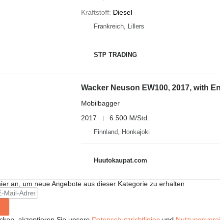
Kraftstoff
Diesel
Frankreich, Lillers
STP TRADING
Wacker Neuson EW100, 2017, with E
Mobilbagger
2017
6.500 M/Std.
Finnland, Honkajoki
Huutokaupat.com
hier an, um neue Angebote aus dieser Kategorie zu erhalten
icken, akzeptieren Sie unsere
Datenschutzrichtlinien
und
Nutzungsvere