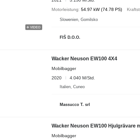
Motorleistung
54.97 kW (74.78 PS)
Kraftst
Slowenien, Gomilsko
VIDEO
FIŠ D.O.O.
Wacker Neuson EW100 4X4
Mobilbagger
2020
4.040 M/Std.
Italien, Cuneo
Massucco T. srl
Wacker Neuson EW100 Hjulgrävare m
Mobilbagger