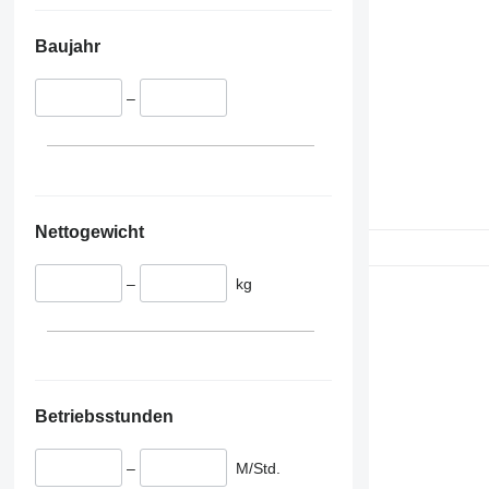
Baujahr
–
Nettogewicht
–
kg
Betriebsstunden
–
M/Std.