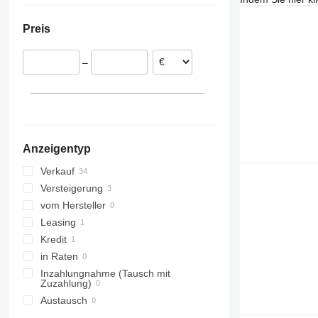
Niederlande
Preis
Deutschland
Frankreich
–
Rumänien
Schweden
Finnland
Slowenien
alle anzeigen
Anzeigentyp
Verkauf
Versteigerung
vom Hersteller
Leasing
Kredit
in Raten
Inzahlungnahme (Tausch mit
Zuzahlung)
Austausch