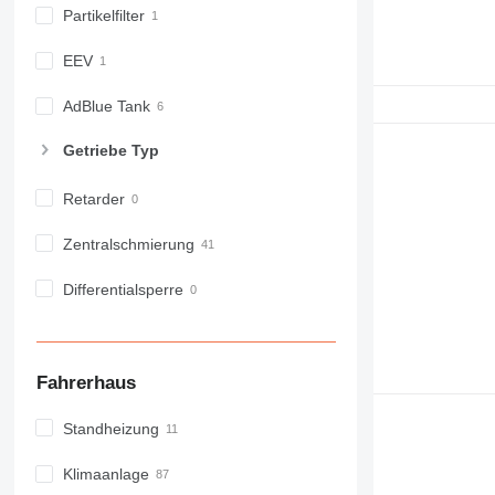
GC
Partikelfilter
IT
M-series
EEV
MH
AdBlue Tank
NR
PM
Getriebe Typ
RM
Retarder
Zentralschmierung
Differentialsperre
Fahrerhaus
Standheizung
Klimaanlage