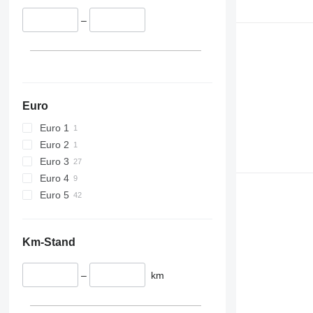
430
–
432
434
444
589
826
Euro
906
907
Euro 1
908
Euro 2
910
Euro 3
914
Euro 4
918
Euro 5
924
926
Km-Stand
928
930
–
km
938
950
953