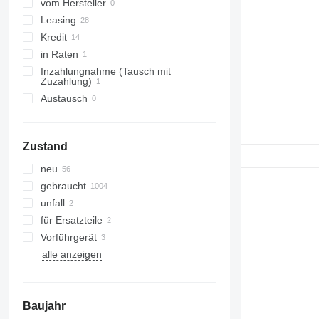
324
CT
vom Hersteller
325
JS
Leasing
326
JZ
Kredit
329
NXT
in Raten
330
S-Series
Inzahlungnahme (Tausch mit
Zuzahlung)
336
TM
Austausch
340
VMT
345
Vibromax
349
Zustand
350
neu
365
gebraucht
374
unfall
390
für Ersatzteile
395
Vorführgerät
416
alle anzeigen
420
424
426
Baujahr
428