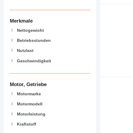
955
962
963
Merkmale
966
Nettogewicht
972
Betriebsstunden
973
980
Nutzlast
982
Geschwindigkeit
988
990
992
AP
Motor, Getriebe
C-series
Motormarke
CB
Motormodell
CS
D series
Motorleistung
E-series
Kraftstoff
F-series