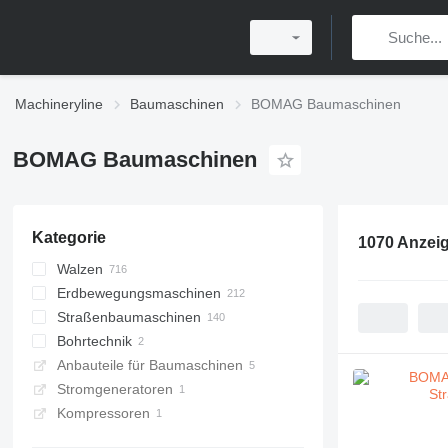
Machineryline
Baumaschinen
BOMAG Baumaschinen
BOMAG Baumaschinen
Kategorie
1070 Anzei
Walzen
Erdbewegungsmaschinen
kleine Walzen
Straßenbaumaschinen
Straßenwalzen
Rüttelplatten
Bohrtechnik
Walzenzüge
Kompaktoren
Asphaltfertiger
Anbauteile für Baumaschinen
Kombiwalzen
Stampfer
Asphaltfräsen
Bohrgeräte
Kettenfertiger
Stromgeneratoren
Gummiradwalzen
Grader
Bodenstabilisatoren
Radfertiger
Kompressoren
Anhängewalzen
Beschicker
Splittstreuern