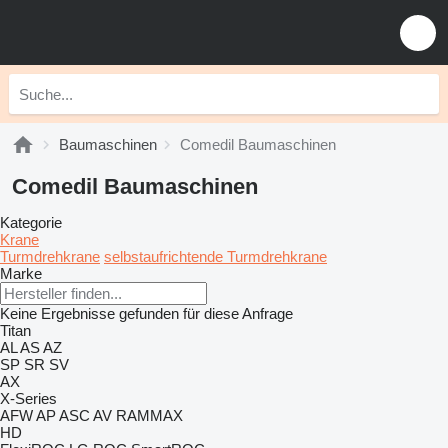
Baumaschinen
Comedil Baumaschinen
Comedil Baumaschinen
Kategorie
Krane
Turmdrehkrane
selbstaufrichtende Turmdrehkrane
Marke
Keine Ergebnisse gefunden für diese Anfrage
Titan
AL
AS
AZ
SP
SR
SV
AX
X-Series
AFW
AP
ASC
AV
RAMMAX
HD