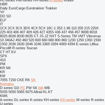
HL-series
HW-series
HX-series
R-series
Robex
HBR
Daily
EuroCargo
Eurotrakker
Trakker
YF
DD
SD
ELF
IT
1CX
2CX
3CX
3DX
4CX
5CX
16C-1
35Z-1
86
110
205
215
220X
225
403
406
407
409
426
427
435S
436
437
456
457
8008
8018
8025
8026
8030
8035
CT
JS
JZ
NXT
S-Series
TM
VMT
Vibromax
10
340AJ
450
460
520
600
660
680
800
860
1230
1250
1350
1930
1932
2030
2630
2646
3246
3369
3394
4069
4394
E-series
Liftlux
Pecolift
R-series
Toucan
CT
HT
KV
SPX
410
PM
KR
NK
KR
KM
7055
7150
CKE
RK
SK
Komatsu
D series
GD
PC
PW
SK
WA
WB
5035
5050
5065
5075
Allrad
KL
KT
KMK
A-series
GL-series
K-series
KH-series
KX-series
M-series
R-series
U-series