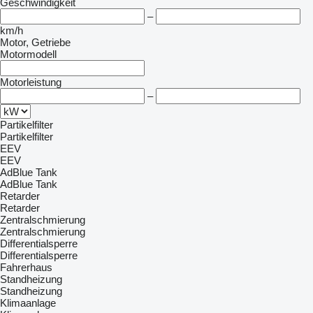
Geschwindigkeit
–
km/h
Motor, Getriebe
Motormodell
Motorleistung
–
Partikelfilter
Partikelfilter
EEV
EEV
AdBlue Tank
AdBlue Tank
Retarder
Retarder
Zentralschmierung
Zentralschmierung
Differentialsperre
Differentialsperre
Fahrerhaus
Standheizung
Standheizung
Klimaanlage