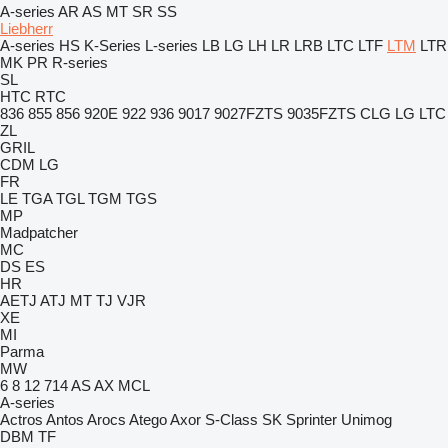
A-series
AR
AS
MT
SR
SS
Liebherr
A-series
HS
K-Series
L-series
LB
LG
LH
LR
LRB
LTC
LTF
LTM
LTR
MK
PR
R-series
SL
HTC
RTC
836
855
856
920E
922
936
9017
9027FZTS
9035FZTS
CLG
LG
LTC
ZL
GRIL
CDM
LG
FR
LE
TGA
TGL
TGM
TGS
MP
Madpatcher
MC
DS
ES
HR
AETJ
ATJ
MT
TJ
VJR
XE
MI
Parma
MW
6
8
12
714
AS
AX
MCL
A-series
Actros
Antos
Arocs
Atego
Axor
S-Class
SK
Sprinter
Unimog
DBM
TF