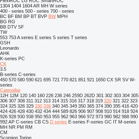
FlexiROC
LG
ROC
SmartROC
1304
1404
1604
AR
MH
W series
400 - series
500 - series
700 - series
BC
BF
BM
BP
BT
BVP
BW
MPH
BG
RG
BB
DTV
SF
TW
553
753
A series
E series
S series
T series
GSH
Leonardo
AHK
K-series
PC
CK
3.5
B-series
C-series
450
570
580
590
621
695
721
770
821
851
921
1650
CX
SR
SV
W-
series
Caterpillar
12H
12M
120
140
160
226
236
246
259D
262D
301
302
303
304
305
306
307
308
311
312
313
314
315
316
317
318
319
320
321
322
323
324
325
326
329
330
336
340
345
349
350
365
374
390
395
416
420
424
426
428
430
432
434
444
589
826
906
907
908
910
914
918
924
926
928
930
938
950
953
955
962
963
966
972
973
980
982
988
990
992
AP
C-series
CB
CS
D series
E-series
F-series
GC
IT
M-series
MH
NR
PM
RM
CM
Scorpion
Torion