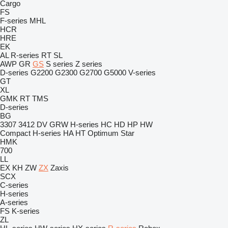
Cargo
FS
F-series
MHL
HCR
HRE
EK
AL
R-series
RT
SL
AWP
GR
GS
S series
Z series
D-series
G2200
G2300
G2700
G5000
V-series
GT
XL
GMK
RT
TMS
D-series
BG
3307
3412
DV
GRW
H-series
HC
HD
HP
HW
Compact
H-series
HA
HT
Optimum
Star
HMK
700
LL
EX
KH
ZW
ZX
Zaxis
SCX
C-series
H-series
A-series
FS
K-series
ZL