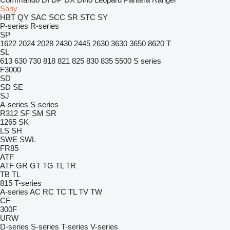
Sany
HBT
QY
SAC
SCC
SR
STC
SY
P-series
R-series
SP
1622
2024
2028
2430
2445
2630
3630
3650
8620 T
SL
613
630
730
818
821
825
830
835
5500
S series
F3000
SD
SD
SE
SJ
A-series
S-series
R312
SF
SM
SR
1265
SK
LS
SH
SWE
SWL
FR85
ATF
ATF
GR
GT
TG
TL
TR
TB
TL
815
T-series
A-series
AC
RC
TC
TL
TV
TW
CF
300F
URW
D-series
S-series
T-series
V-series