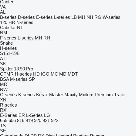
Canter
VA
AL
B-series
D-series
E-series
L-series
LB
MH
NH
RG
W-series
120
HR
N-series
Cabstar
NT
NM
F-series
L-series
MH
RH
Snake
H-series
S151-19E
ATT
SK
Spider 18.90 Pro
GTMR
H-series
HD
IGO
MC
MD
MDT
BSA
M-series
SP
MR
RW
C-series
K-series
Kerax
Master
Maxity
Midlum
Premium
Trafic
XN
R-series
RX
E-Series
ER
L-Series
LG
655
656
816
919
920
921
922
TS
SE
Commando
DI
DP
DX
Dino
Leopard
Pantera
Ranger