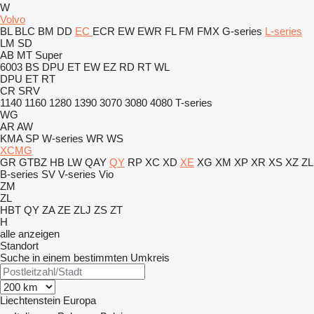
W
Volvo
BL
BLC
BM
DD
EC
ECR
EW
EWR
FL
FM
FMX
G-series
L-series
LM
SD
AB
MT
Super
6003
BS
DPU
ET
EW
EZ
RD
RT
WL
DPU
ET
RT
CR
SRV
1140
1160
1280
1390
3070
3080
4080
T-series
WG
AR
AW
KMA
SP
W-series
WR
WS
XCMG
GR
GTBZ
HB
LW
QAY
QY
RP
XC
XD
XE
XG
XM
XP
XR
XS
XZ
ZL
B-series
SV
V-series
Vio
ZM
ZL
HBT
QY
ZA
ZE
ZLJ
ZS
ZT
H
alle anzeigen
Standort
Suche in einem bestimmten Umkreis
Liechtenstein
Europa