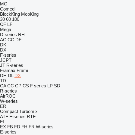
MC
Comedil
BlockKing
MobKing
30
60
100
CF
LF
Mega
D-series
RH
AC
CC
DF
DK
DX
F-series
JCPT
JT
R-series
Framax
Frami
DH
DL
DX
TD
CA
CC
CP
CS
F series
LP
SD
R-series
AirROC
W-series
ER
Compact
Turbomix
ATF
F-series
RTF
FL
EX
FB
FD
FH
FR
W-series
E-series