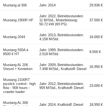
Mustang al 306
Jahr: 2014
29.936 €
Jahr: 2022, Betriebsstunden:
Mustang 1900R HF
11 M/Std., Motorleistung:
37.500 €
50.72 kW (69 PS)
Jahr: 2013, Betriebsstunden:
Mustang 2044
16.000 €
4.158 M/Std.
Mustang 930A à
Jahr: 1989, Betriebsstunden:
8.500 €
8500 € HT
2.518 M/Std.
Mustang AL 206
Jahr: 2009, Betriebsstunden:
16.950 €
Shovel + Kenteken
7.498 M/Std., Kraftstoff: Diesel
Mustang 2100RT
joystick control - high
Jahr: 2012, Betriebsstunden:
23.000 €
flow - 908 hours -
909 M/Std., Kraftstoff: Diesel
crawler loader
Mustang AL 306
Jahr: 2014, Kraftstoff: Diesel
18.950 €