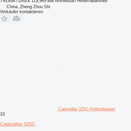
799,858 l
Druck
119,969 Bar
Antriebsart
Hinterradantrieb
China, Zheng Zhou Shi
Verkäufer kontaktieren
Caterpillar 325C Kettenbagger
10
Caterpillar 325C