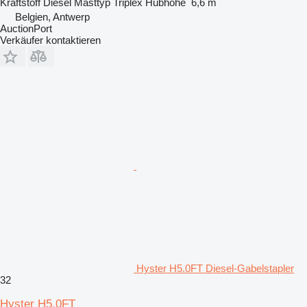
Kraftstoff
Diesel
Masttyp
Triplex
Hubhöhe
6,6 m
Belgien, Antwerp
AuctionPort
Verkäufer kontaktieren
Hyster H5.0FT Diesel-Gabelstapler
32
Hyster H5.0FT