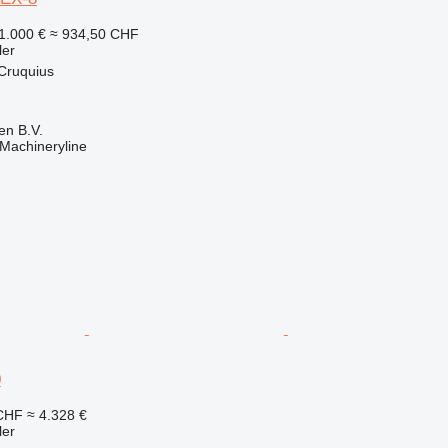
1.000 €
≈ 934,50 CHF
ler
Cruquius
en B.V.
Machineryline
0
 CHF
≈ 4.328 €
ler