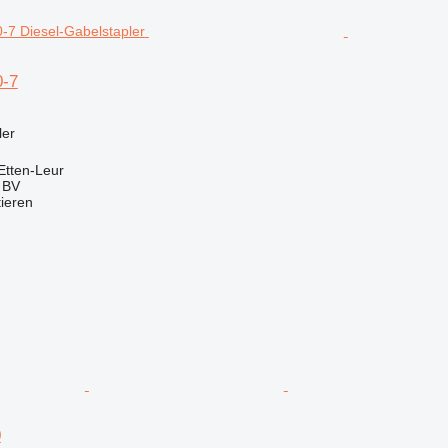
0-7
ler
Etten-Leur
g BV
tieren
0