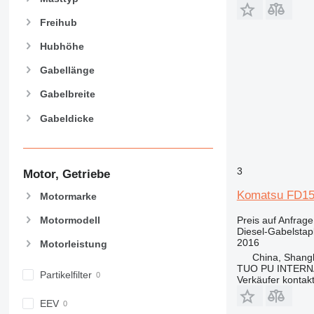
Freihub
Hubhöhe
Gabellänge
Gabelbreite
Gabeldicke
3
Motor, Getriebe
Komatsu FD1
Motormarke
Preis auf Anfrage
Motormodell
Diesel-Gabelstap
2016
Motorleistung
China, Shang
TUO PU INTERN
Partikelfilter
Verkäufer kontak
EEV