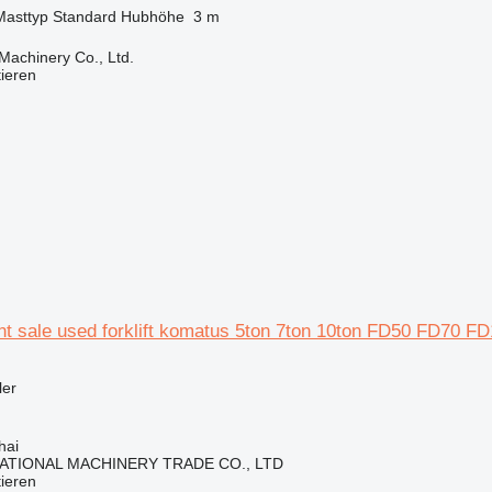
Masttyp
Standard
Hubhöhe
3 m
achinery Co., Ltd.
tieren
t sale used forklift komatus 5ton 7ton 10ton FD50 FD70 FD
ler
hai
ATIONAL MACHINERY TRADE CO., LTD
tieren