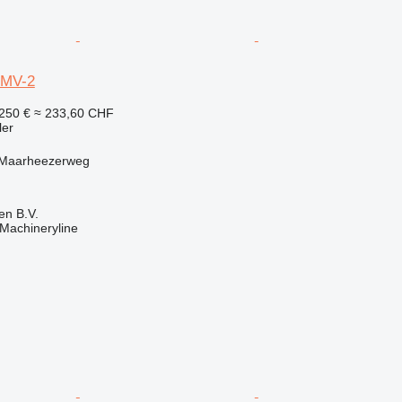
0MV-2
250 €
≈ 233,60 CHF
ler
 Maarheezerweg
en B.V.
Machineryline