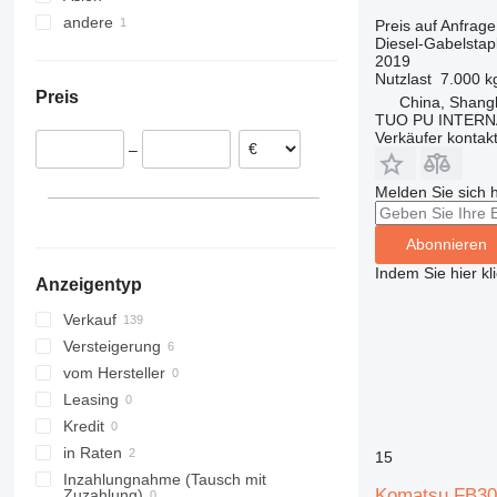
andere
Belgien
China
Preis auf Anfrage
Diesel-Gabelstap
Frankreich
Japan
Uruguay
2019
Slowakei
Nutzlast
7.000 k
Preis
China, Shang
Portugal
TUO PU INTERN
Lettland
Verkäufer kontak
–
Spanien
Vereinigtes Königreich
Melden Sie sich 
Abonnieren
Indem Sie hier kl
Anzeigentyp
Verkauf
Versteigerung
vom Hersteller
Leasing
Kredit
in Raten
15
Inzahlungnahme (Tausch mit
Komatsu FB3
Zuzahlung)