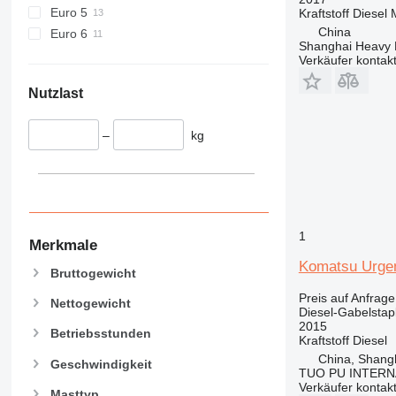
Euro 5
Kraftstoff
Diesel
China
Euro 6
Shanghai Heavy M
Verkäufer kontak
Nutzlast
–
kg
1
Merkmale
Komatsu Urgen
Bruttogewicht
Preis auf Anfrage
Nettogewicht
Diesel-Gabelstap
2015
Betriebsstunden
Kraftstoff
Diesel
China, Shang
Geschwindigkeit
TUO PU INTERN
Verkäufer kontak
Masttyp