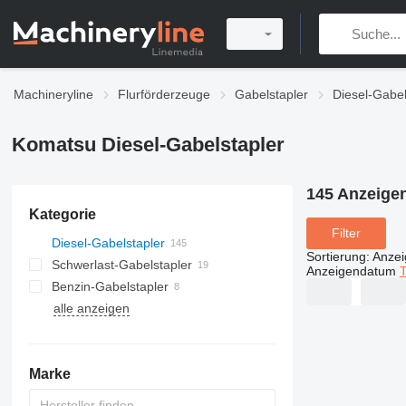
Machineryline
Flurförderzeuge
Gabelstapler
Diesel-Gabel
Komatsu Diesel-Gabelstapler
145 Anzeige
Kategorie
Filter
Diesel-Gabelstapler
Sortierung
:
Anze
Schwerlast-Gabelstapler
Anzeigendatum
T
Benzin-Gabelstapler
alle anzeigen
Marke