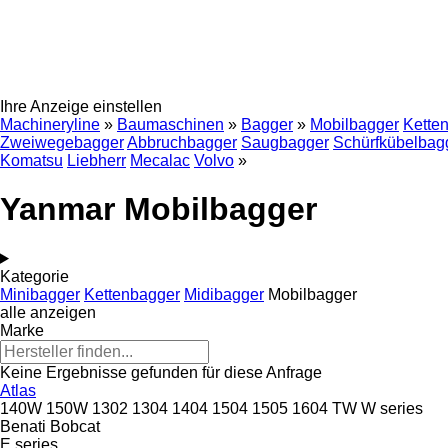
Ihre Anzeige einstellen
Machineryline
»
Baumaschinen
»
Bagger
»
Mobilbagger
Kette
Zweiwegebagger
Abbruchbagger
Saugbagger
Schürfkübelbag
Komatsu
Liebherr
Mecalac
Volvo
»
Yanmar Mobilbagger
Kategorie
Minibagger
Kettenbagger
Midibagger
Mobilbagger
alle anzeigen
Marke
Keine Ergebnisse gefunden für diese Anfrage
Atlas
140W
150W
1302
1304
1404
1504
1505
1604
TW
W series
Benati
Bobcat
E series