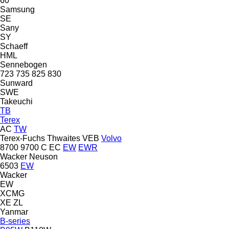
60
Samsung
SE
Sany
SY
Schaeff
HML
Sennebogen
723
735
825
830
Sunward
SWE
Takeuchi
TB
Terex
AC
TW
Terex-Fuchs
Thwaites
VEB
Volvo
8700
9700
C
EC
EW
EWR
Wacker Neuson
6503
EW
Wacker
EW
XCMG
XE
ZL
Yanmar
B-series