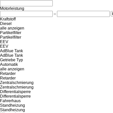
Motorleistung
–
Kraftstoff
Diesel
alle anzeigen
Partikelfilter
Partikelfilter
EEV
EEV
AdBlue Tank
AdBlue Tank
Getriebe Typ
Automatik
alle anzeigen
Retarder
Retarder
Zentralschmierung
Zentralschmierung
Differentialsperre
Differentialsperre
Fahrerhaus
Standheizung
Standheizung