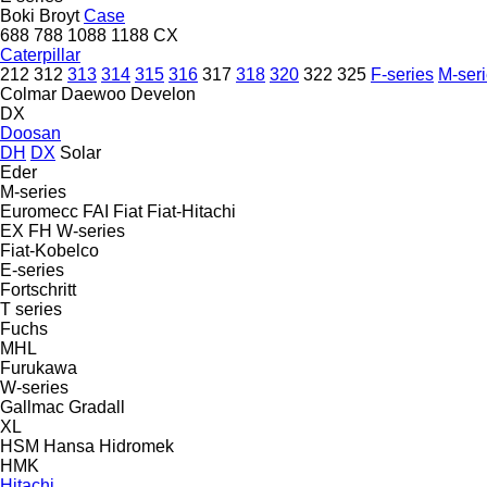
Boki
Broyt
Case
688
788
1088
1188
CX
Caterpillar
212
312
313
314
315
316
317
318
320
322
325
F-series
M-ser
Colmar
Daewoo
Develon
DX
Doosan
DH
DX
Solar
Eder
M-series
Euromecc
FAI
Fiat
Fiat-Hitachi
EX
FH
W-series
Fiat-Kobelco
E-series
Fortschritt
T series
Fuchs
MHL
Furukawa
W-series
Gallmac
Gradall
XL
HSM
Hansa
Hidromek
HMK
Hitachi