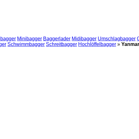
nbagger
Minibagger
Baggerlader
Midibagger
Umschlagbagger
ger
Schwimmbagger
Schreitbagger
Hochlöffelbagger
»
Yanmar