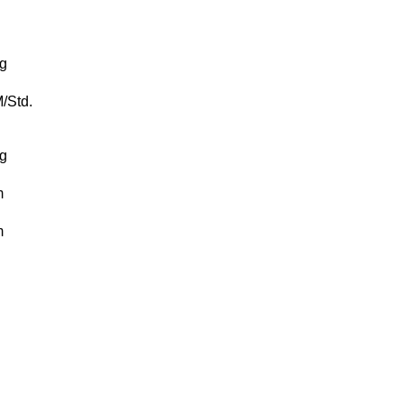
g
/Std.
g
m
m