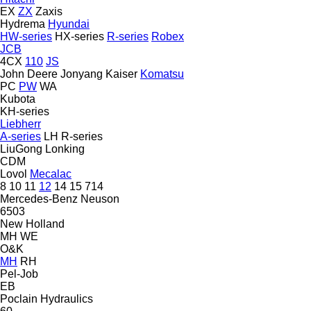
EX
ZX
Zaxis
Hydrema
Hyundai
HW-series
HX-series
R-series
Robex
JCB
4CX
110
JS
John Deere
Jonyang
Kaiser
Komatsu
PC
PW
WA
Kubota
KH-series
Liebherr
A-series
LH
R-series
LiuGong
Lonking
CDM
Lovol
Mecalac
8
10
11
12
14
15
714
Mercedes-Benz
Neuson
6503
New Holland
MH
WE
O&K
MH
RH
Pel-Job
EB
Poclain Hydraulics