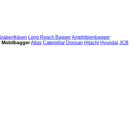
Grabenfräsen
Long Reach Bagger
Amphibienbagger
 Mobilbagger
Atlas
Caterpillar
Doosan
Hitachi
Hyundai
JCB