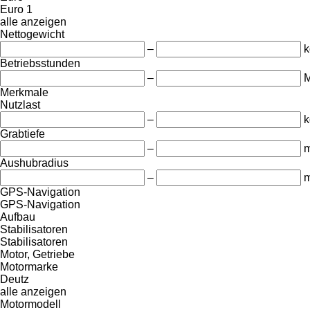
Euro 1
alle anzeigen
Nettogewicht
–
k
Betriebsstunden
–
M
Merkmale
Nutzlast
–
k
Grabtiefe
–
Aushubradius
–
GPS-Navigation
GPS-Navigation
Aufbau
Stabilisatoren
Stabilisatoren
Motor, Getriebe
Motormarke
Deutz
alle anzeigen
Motormodell