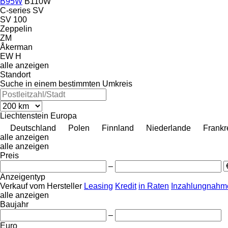
B95W
B110W
C-series
SV
SV 100
Zeppelin
ZM
Åkerman
EW
H
alle anzeigen
Standort
Suche in einem bestimmten Umkreis
Liechtenstein
Europa
Deutschland
Polen
Finnland
Niederlande
Frankr
alle anzeigen
alle anzeigen
Preis
–
Anzeigentyp
Verkauf
vom Hersteller
Leasing
Kredit
in Raten
Inzahlungnahme
alle anzeigen
Baujahr
–
Euro