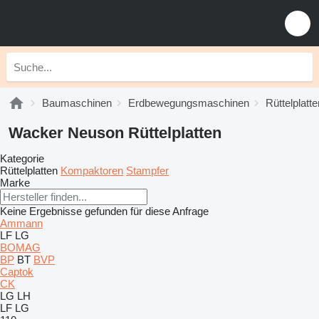
Baumaschinen
Erdbewegungsmaschinen
Rüttelplatte
Wacker Neuson Rüttelplatten
Kategorie
Rüttelplatten
Kompaktoren
Stampfer
Marke
Keine Ergebnisse gefunden für diese Anfrage
Ammann
LF
LG
BOMAG
BP
BT
BVP
Captok
CK
LG
LH
LF
LG