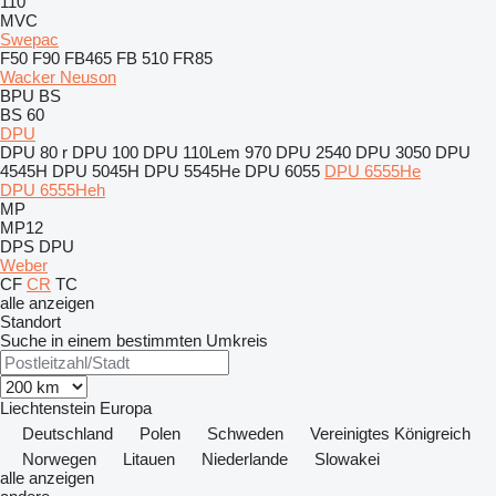
110
MVC
Swepac
F50
F90
FB465
FB 510
FR85
Wacker Neuson
BPU
BS
BS 60
DPU
DPU 80 r
DPU 100
DPU 110Lem 970
DPU 2540
DPU 3050
DPU
4545H
DPU 5045H
DPU 5545He
DPU 6055
DPU 6555He
DPU 6555Heh
MP
MP12
DPS
DPU
Weber
CF
CR
TC
alle anzeigen
Standort
Suche in einem bestimmten Umkreis
Liechtenstein
Europa
Deutschland
Polen
Schweden
Vereinigtes Königreich
Norwegen
Litauen
Niederlande
Slowakei
alle anzeigen