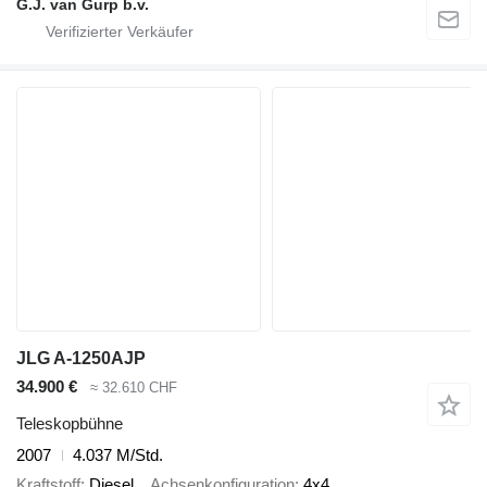
G.J. van Gurp b.v.
JLG A-1250AJP
34.900 €
≈ 32.610 CHF
Teleskopbühne
2007
4.037 M/Std.
Kraftstoff
Diesel
Achsenkonfiguration
4x4