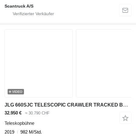
Scantruck A/S
VIDEO
JLG 660SJC TELESCOPIC CRAWLER TRACKED BOOM WORK LIFT 2232CM W/JIB DI
32.950 €
≈ 30.790 CHF
Teleskopbühne
2019
982 M/Std.