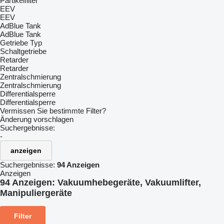
Partikelfilter
EEV
EEV
AdBlue Tank
AdBlue Tank
Getriebe Typ
Schaltgetriebe
Retarder
Retarder
Zentralschmierung
Zentralschmierung
Differentialsperre
Differentialsperre
Vermissen Sie bestimmte Filter?
Änderung vorschlagen
Suchergebnisse:
-
anzeigen
Suchergebnisse:
94 Anzeigen
Anzeigen
94 Anzeigen:
Vakuumhebegeräte, Vakuumlifter,
Manipuliergeräte
Filter