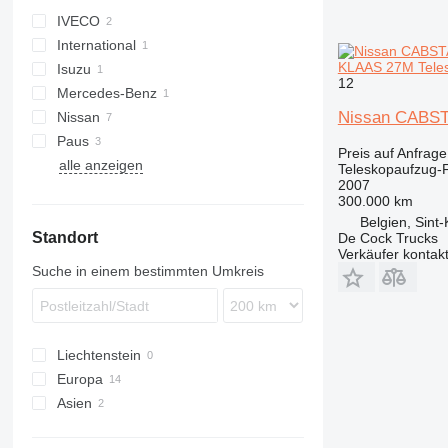
IVECO
International
Daily
KLAAS 27M Tele
Isuzu
4600
12
Mercedes-Benz
ELF
Defender
Nissan CABST
Nissan
Sprinter
Canter
Paus
Cabstar
Preis auf Anfrage
alle anzeigen
Teleskopaufzug-
2007
300.000 km
Belgien, Sint
Standort
De Cock Trucks
Verkäufer kontak
Suche in einem bestimmten Umkreis
Liechtenstein
Europa
Asien
Niederlande
Deutschland
Japan