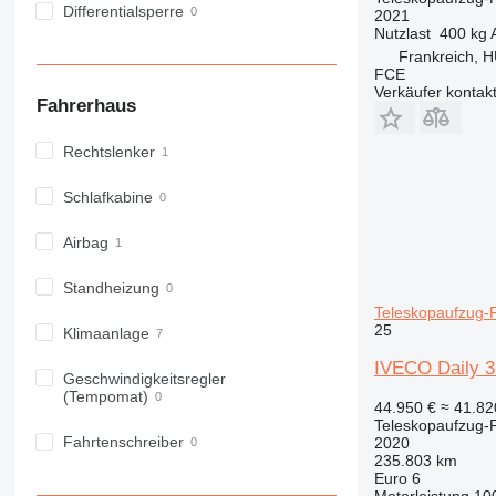
Differentialsperre
2021
Nutzlast
400 kg
Frankreich,
FCE
Verkäufer kontak
Fahrerhaus
Rechtslenker
Schlafkabine
Airbag
Standheizung
Teleskopaufzug-
25
Klimaanlage
IVECO Daily 
Geschwindigkeitsregler
(Tempomat)
44.950 €
≈ 41.8
Teleskopaufzug-
Fahrtenschreiber
2020
235.803 km
Euro 6
Motorleistung
10