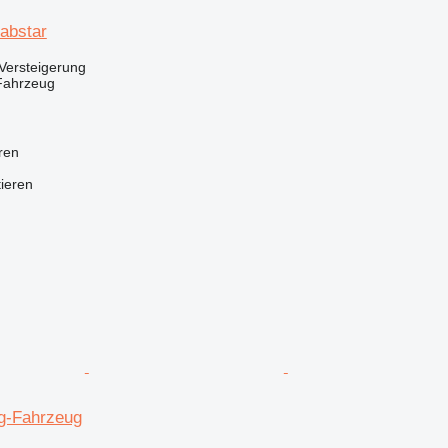
abstar
Versteigerung
Fahrzeug
ren
tieren
g-Fahrzeug