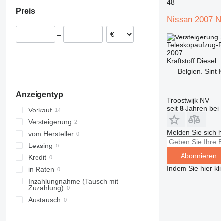
Belgien
China
48
Preis
Frankreich
Nissan 2007 N
–
Teleskopaufzug-
2007
Kraftstoff
Diesel
Belgien, Sint 
Anzeigentyp
Troostwijk NV
seit
8
Jahren bei 
Verkauf
Versteigerung
Melden Sie sich 
vom Hersteller
Leasing
Abonnieren
Kredit
Indem Sie hier kl
in Raten
Inzahlungnahme (Tausch mit
Zuzahlung)
Austausch