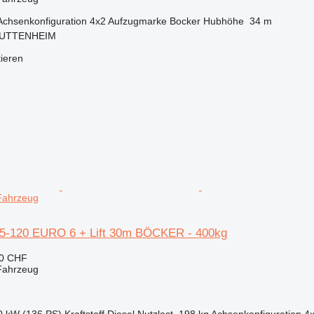
Achsenkonfiguration
4x2
Aufzugmarke
Bocker
Hubhöhe
34 m
 HUTTENHEIM
tieren
Fahrzeug
35-120 EURO 6 + Lift 30m BÖCKER - 400kg
20 CHF
Fahrzeug
0 kW (136 PS)
Kraftstoff
Diesel
Nutzlast
198 kg
Achsenkonfiguration
4