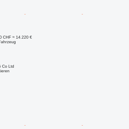
30 CHF
≈ 14.220 €
Fahrzeug
 Co Ltd
tieren