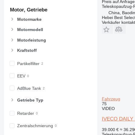
Preis auf Anfrage
Teleskopaufzug-
Motor, Getriebe
China, Baodin
Hebei Best Selec
Motormarke
Verkäufer kontak
Motormodell
Motorleistung
Kraftstoff
Partikelfilter
EEV
AdBlue Tank
Fahrzeug
Getriebe Typ
75
VIDEO
Retarder
IVECO DAILY 
Zentralschmierung
39.000 €
≈ 36.2
Teleskopaufzug-