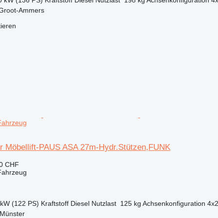
 Groot-Ammers
tieren
Fahrzeug
r Möbellift-PAUS ASA 27m-Hydr.Stützen,FUNK
50 CHF
Fahrzeug
 kW (122 PS)
Kraftstoff
Diesel
Nutzlast
125 kg
Achsenkonfiguration
4x
 Münster