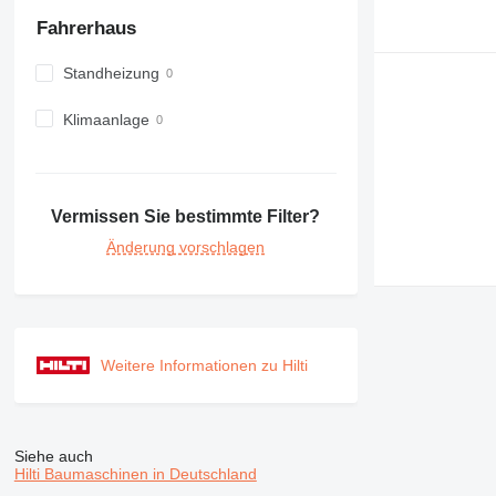
980
Fahrerhaus
982
988
Standheizung
990
Klimaanlage
992
AP
C-series
CB
Vermissen Sie bestimmte Filter?
CS
Änderung vorschlagen
D series
E-series
F-series
GC
IT
Weitere Informationen zu Hilti
M-series
MH
NR
Siehe auch
PM
Hilti Baumaschinen in Deutschland