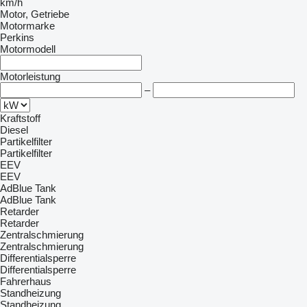
km/h
Motor, Getriebe
Motormarke
Perkins
Motormodell
Motorleistung
–
Kraftstoff
Diesel
Partikelfilter
Partikelfilter
EEV
EEV
AdBlue Tank
AdBlue Tank
Retarder
Retarder
Zentralschmierung
Zentralschmierung
Differentialsperre
Differentialsperre
Fahrerhaus
Standheizung
Standheizung