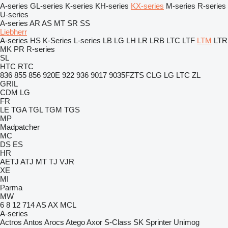
A-series
GL-series
K-series
KH-series
KX-series
M-series
R-series
U-series
A-series
AR
AS
MT
SR
SS
Liebherr
A-series
HS
K-Series
L-series
LB
LG
LH
LR
LRB
LTC
LTF
LTM
LTR
MK
PR
R-series
SL
HTC
RTC
836
855
856
920E
922
936
9017
9035FZTS
CLG
LG
LTC
ZL
GRIL
CDM
LG
FR
LE
TGA
TGL
TGM
TGS
MP
Madpatcher
MC
DS
ES
HR
AETJ
ATJ
MT
TJ
VJR
XE
MI
Parma
MW
6
8
12
714
AS
AX
MCL
A-series
Actros
Antos
Arocs
Atego
Axor
S-Class
SK
Sprinter
Unimog