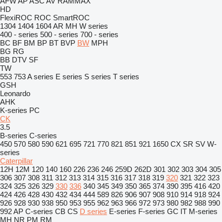
AFW
AP
ASC
AV
RAMMAX
HD
FlexiROC
ROC
SmartROC
1304
1404
1604
AR
MH
W series
400 - series
500 - series
700 - series
BC
BF
BM
BP
BT
BVP
BW
MPH
BG
RG
BB
DTV
SF
TW
553
753
A series
E series
S series
T series
GSH
Leonardo
AHK
K-series
PC
CK
3.5
B-series
C-series
450
570
580
590
621
695
721
770
821
851
921
1650
CX
SR
SV
W-
series
Caterpillar
12H
12M
120
140
160
226
236
246
259D
262D
301
302
303
304
305
306
307
308
311
312
313
314
315
316
317
318
319
320
321
322
323
324
325
326
329
330
336
340
345
349
350
365
374
390
395
416
420
424
426
428
430
432
434
444
589
826
906
907
908
910
914
918
924
926
928
930
938
950
953
955
962
963
966
972
973
980
982
988
990
992
AP
C-series
CB
CS
D series
E-series
F-series
GC
IT
M-series
MH
NR
PM
RM