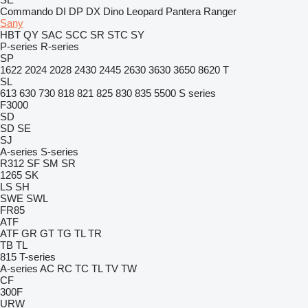
Commando
DI
DP
DX
Dino
Leopard
Pantera
Ranger
Sany
HBT
QY
SAC
SCC
SR
STC
SY
P-series
R-series
SP
1622
2024
2028
2430
2445
2630
3630
3650
8620 T
SL
613
630
730
818
821
825
830
835
5500
S series
F3000
SD
SD
SE
SJ
A-series
S-series
R312
SF
SM
SR
1265
SK
LS
SH
SWE
SWL
FR85
ATF
ATF
GR
GT
TG
TL
TR
TB
TL
815
T-series
A-series
AC
RC
TC
TL
TV
TW
CF
300F
URW