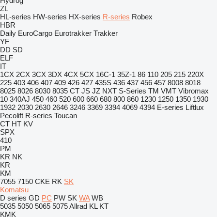
Hydrog
ZL
HL-series
HW-series
HX-series
R-series
Robex
HBR
Daily
EuroCargo
Eurotrakker
Trakker
YF
DD
SD
ELF
IT
1CX
2CX
3CX
3DX
4CX
5CX
16C-1
35Z-1
86
110
205
215
220X
225
403
406
407
409
426
427
435S
436
437
456
457
8008
8018
8025
8026
8030
8035
CT
JS
JZ
NXT
S-Series
TM
VMT
Vibromax
10
340AJ
450
460
520
600
660
680
800
860
1230
1250
1350
1930
1932
2030
2630
2646
3246
3369
3394
4069
4394
E-series
Liftlux
Pecolift
R-series
Toucan
CT
HT
KV
SPX
410
PM
KR
NK
KR
KM
7055
7150
CKE
RK
SK
Komatsu
D series
GD
PC
PW
SK
WA
WB
5035
5050
5065
5075
Allrad
KL
KT
KMK