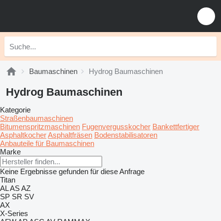
Baumaschinen
Hydrog Baumaschinen
Hydrog Baumaschinen
Kategorie
Straßenbaumaschinen
Bitumenspritzmaschinen
Fugenvergusskocher
Bankettfertiger
Asphaltkocher
Asphaltfräsen
Bodenstabilisatoren
Anbauteile für Baumaschinen
Marke
Keine Ergebnisse gefunden für diese Anfrage
Titan
AL
AS
AZ
SP
SR
SV
AX
X-Series