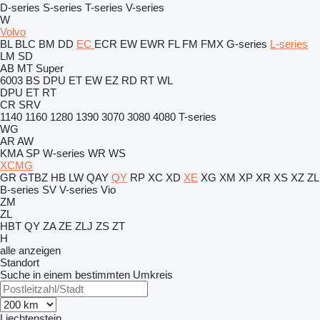
D-series
S-series
T-series
V-series
W
Volvo
BL
BLC
BM
DD
EC
ECR
EW
EWR
FL
FM
FMX
G-series
L-series
LM
SD
AB
MT
Super
6003
BS
DPU
ET
EW
EZ
RD
RT
WL
DPU
ET
RT
CR
SRV
1140
1160
1280
1390
3070
3080
4080
T-series
WG
AR
AW
KMA
SP
W-series
WR
WS
XCMG
GR
GTBZ
HB
LW
QAY
QY
RP
XC
XD
XE
XG
XM
XP
XR
XS
XZ
ZL
B-series
SV
V-series
Vio
ZM
ZL
HBT
QY
ZA
ZE
ZLJ
ZS
ZT
H
alle anzeigen
Standort
Suche in einem bestimmten Umkreis
Liechtenstein