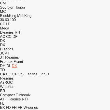
CM
Scorpion
Torion
MC
BlockKing
MobKing
30
60
100
CF
LF
Mega
D-series
RH
AC
CC
DF
DK
DX
F-series
JCPT
JT
R-series
Framax
Frami
DH
DL
DX
TD
CA
CC
CP
CS
F series
LP
SD
R-series
AirROC
W-series
ER
Compact
Turbomix
ATF
F-series
RTF
FL
EX
FD
FH
FR
W-series