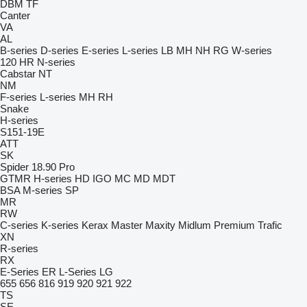
DBM
TF
Canter
VA
AL
B-series
D-series
E-series
L-series
LB
MH
NH
RG
W-series
120
HR
N-series
Cabstar
NT
NM
F-series
L-series
MH
RH
Snake
H-series
S151-19E
ATT
SK
Spider 18.90 Pro
GTMR
H-series
HD
IGO
MC
MD
MDT
BSA
M-series
SP
MR
RW
C-series
K-series
Kerax
Master
Maxity
Midlum
Premium
Trafic
XN
R-series
RX
E-Series
ER
L-Series
LG
655
656
816
919
920
921
922
TS
SE