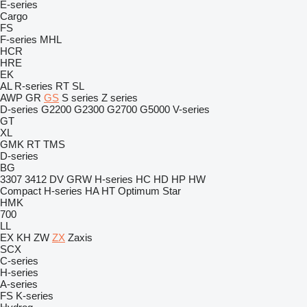
E-series
Cargo
FS
F-series
MHL
HCR
HRE
EK
AL
R-series
RT
SL
AWP
GR
GS
S series
Z series
D-series
G2200
G2300
G2700
G5000
V-series
GT
XL
GMK
RT
TMS
D-series
BG
3307
3412
DV
GRW
H-series
HC
HD
HP
HW
Compact
H-series
HA
HT
Optimum
Star
HMK
700
LL
EX
KH
ZW
ZX
Zaxis
SCX
C-series
H-series
A-series
FS
K-series