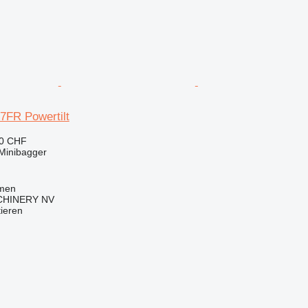
7FR Powertilt
90 CHF
Minibagger
mmen
HINERY NV
tieren