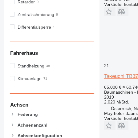
NR
Retarder
Verkäufer kontak
PM
Zentralschmierung
RM
Differentialsperre
Fahrerhaus
21
Standheizung
Takeuchi TB3
Klimaanlage
65.000 €
≈ 60.7
Baumaschinen - 
2019
2.020 M/Std.
Achsen
Österreich, 
Mayrhofer Baum
Federung
Verkäufer kontak
Achsenanzahl
Achsenkonfiguration