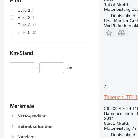
Euro
589
1.878 M/Std.
Motorleistung
18
Euro 1
826
Deutschland, 
Euro 3
906
Uwe Mueller Gm
Euro 4
907
Verkäufer kontak
Euro 5
908
910
914
Km-Stand
918
924
–
km
926
928
930
21
938
Takeuchi TB11
950
Merkmale
953
36.500 €
≈ 34.1
Baumaschinen - 
955
Nettogewicht
2014
962
5.561 M/Std.
Betriebsstunden
Motorleistung
77
963
Deutschland,
966
Nutzlast