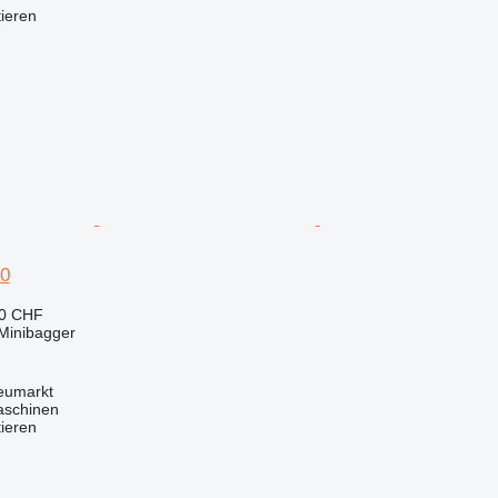
tieren
70
40 CHF
Minibagger
Neumarkt
aschinen
tieren