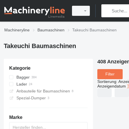
Machineryline
Baumaschinen
Takeuchi Baumaschinen
Takeuchi Baumaschinen
408 Anzeige
Kategorie
Filter
Bagger
Sortierung
:
Anze
Lader
Minibagger
Anzeigendatum
T
Anbauteile für Baumaschinen
Mobilbagger
Kompakt-Raupenlader
Spezial-Dumper
Kettenbagger
Kompaktlader
Midibagger
Raupendumper
Umschlagbagger
Marke