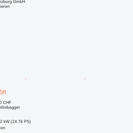
ünzburg GmbH
tieren
35R
70 CHF
Minibagger
.2 kW (24.76 PS)
zen