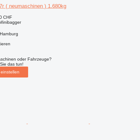
7r ( neumaschinen ) 1.680kg
30 CHF
Minibagger
 Hamburg
tieren
aschinen oder Fahrzeuge?
Sie das tun!
einstellen