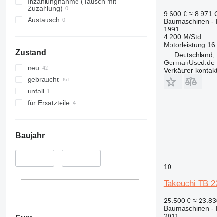
330
S-Series
Inzahlungnahme (Tausch mit
Zuzahlung)
336
TM
9.600 €
≈ 8.971
Austausch
Baumaschinen - 
340
VMT
1991
345
Vibromax
4.200 M/Std.
Motorleistung
16
349
Zustand
Deutschland, 
350
GermanUsed.de
neu
Verkäufer kontak
365
gebraucht
374
unfall
390
für Ersatzteile
395
416
420
Baujahr
424
426
–
428
10
430
Takeuchi TB 2
432
434
25.500 €
≈ 23.8
Baumaschinen - 
444
2011