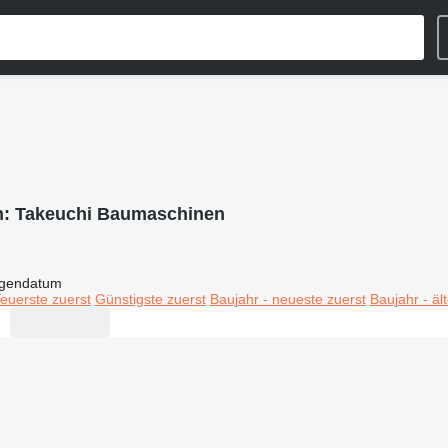
n:
Takeuchi Baumaschinen
igendatum
euerste zuerst
Günstigste zuerst
Baujahr - neueste zuerst
Baujahr - äl