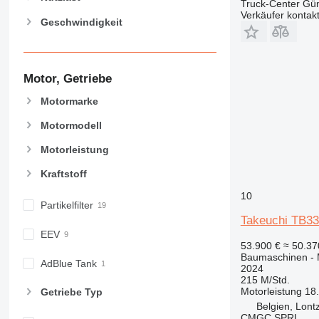
Truck-Center G
972
Verkäufer kontak
Geschwindigkeit
973
980
982
Motor, Getriebe
988
990
Motormarke
992
Motormodell
AP
C-series
Motorleistung
CB
Kraftstoff
CS
10
D series
Partikelfilter
E-series
Takeuchi TB3
F-series
EEV
53.900 €
≈ 50.3
GC
Baumaschinen - 
AdBlue Tank
2024
IT
215 M/Std.
M-series
Motorleistung
18
Getriebe Typ
MH
Belgien, Lont
CMGC SPRL