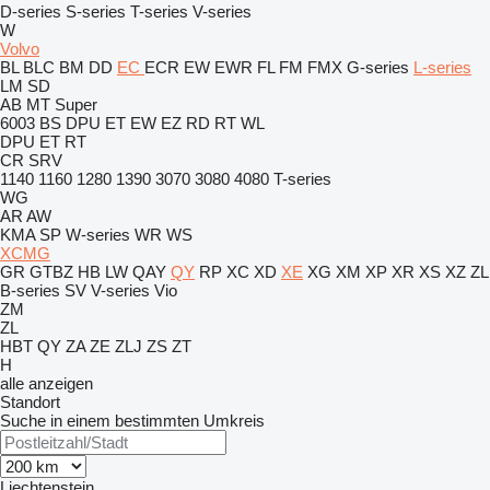
D-series
S-series
T-series
V-series
W
Volvo
BL
BLC
BM
DD
EC
ECR
EW
EWR
FL
FM
FMX
G-series
L-series
LM
SD
AB
MT
Super
6003
BS
DPU
ET
EW
EZ
RD
RT
WL
DPU
ET
RT
CR
SRV
1140
1160
1280
1390
3070
3080
4080
T-series
WG
AR
AW
KMA
SP
W-series
WR
WS
XCMG
GR
GTBZ
HB
LW
QAY
QY
RP
XC
XD
XE
XG
XM
XP
XR
XS
XZ
ZL
B-series
SV
V-series
Vio
ZM
ZL
HBT
QY
ZA
ZE
ZLJ
ZS
ZT
H
alle anzeigen
Standort
Suche in einem bestimmten Umkreis
Liechtenstein