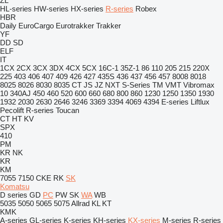
ZL
HL-series
HW-series
HX-series
R-series
Robex
HBR
Daily
EuroCargo
Eurotrakker
Trakker
YF
DD
SD
ELF
IT
1CX
2CX
3CX
3DX
4CX
5CX
16C-1
35Z-1
86
110
205
215
220X
225
403
406
407
409
426
427
435S
436
437
456
457
8008
8018
8025
8026
8030
8035
CT
JS
JZ
NXT
S-Series
TM
VMT
Vibromax
10
340AJ
450
460
520
600
660
680
800
860
1230
1250
1350
1930
1932
2030
2630
2646
3246
3369
3394
4069
4394
E-series
Liftlux
Pecolift
R-series
Toucan
CT
HT
KV
SPX
410
PM
KR
NK
KR
KM
7055
7150
CKE
RK
SK
Komatsu
D series
GD
PC
PW
SK
WA
WB
5035
5050
5065
5075
Allrad
KL
KT
KMK
A-series
GL-series
K-series
KH-series
KX-series
M-series
R-series