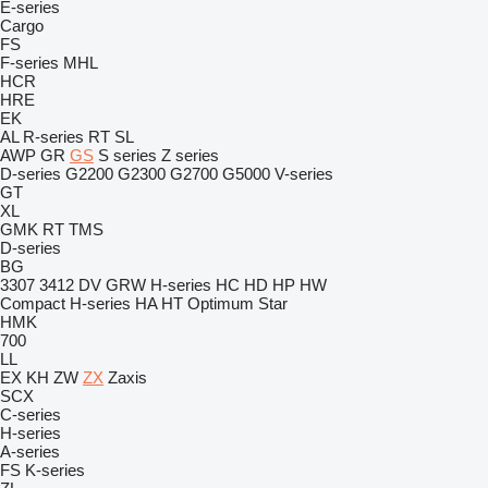
E-series
Cargo
FS
F-series
MHL
HCR
HRE
EK
AL
R-series
RT
SL
AWP
GR
GS
S series
Z series
D-series
G2200
G2300
G2700
G5000
V-series
GT
XL
GMK
RT
TMS
D-series
BG
3307
3412
DV
GRW
H-series
HC
HD
HP
HW
Compact
H-series
HA
HT
Optimum
Star
HMK
700
LL
EX
KH
ZW
ZX
Zaxis
SCX
C-series
H-series
A-series
FS
K-series