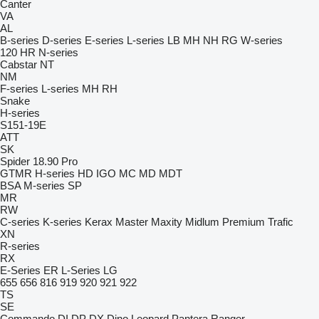
Canter
VA
AL
B-series
D-series
E-series
L-series
LB
MH
NH
RG
W-series
120
HR
N-series
Cabstar
NT
NM
F-series
L-series
MH
RH
Snake
H-series
S151-19E
ATT
SK
Spider 18.90 Pro
GTMR
H-series
HD
IGO
MC
MD
MDT
BSA
M-series
SP
MR
RW
C-series
K-series
Kerax
Master
Maxity
Midlum
Premium
Trafic
XN
R-series
RX
E-Series
ER
L-Series
LG
655
656
816
919
920
921
922
TS
SE
Commando
DI
DP
DX
Dino
Leopard
Pantera
Ranger