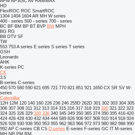
AFW
AP
ASC
AV
RAMMAX
HD
FlexiROC
ROC
SmartROC
1304
1404
1604
AR
MH
W series
400 - series
500 - series
700 - series
BC
BF
BM
BP
BT
BVP
BW
MPH
BG
RG
BB
DTV
SF
TW
553
753
A series
E series
S series
T series
GSH
Leonardo
AHK
K-series
PC
CK
3.5
B-series
C-series
450
570
580
590
621
695
721
770
821
851
921
1650
CX
SR
SV
W-
series
Caterpillar
12H
12M
120
140
160
226
236
246
259D
262D
301
302
303
304
305
306
307
308
311
312
313
314
315
316
317
318
319
320
321
322
323
324
325
326
329
330
336
340
345
349
350
365
374
390
395
416
420
424
426
428
430
432
434
444
589
826
906
907
908
910
914
918
924
926
928
930
938
950
953
955
962
963
966
972
973
980
982
988
990
992
AP
C-series
CB
CS
D series
E-series
F-series
GC
IT
M-series
MH
NR
PM
RM