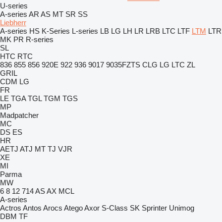
U-series
A-series
AR
AS
MT
SR
SS
Liebherr
A-series
HS
K-Series
L-series
LB
LG
LH
LR
LRB
LTC
LTF
LTM
LTR
MK
PR
R-series
SL
HTC
RTC
836
855
856
920E
922
936
9017
9035FZTS
CLG
LG
LTC
ZL
GRIL
CDM
LG
FR
LE
TGA
TGL
TGM
TGS
MP
Madpatcher
MC
DS
ES
HR
AETJ
ATJ
MT
TJ
VJR
XE
MI
Parma
MW
6
8
12
714
AS
AX
MCL
A-series
Actros
Antos
Arocs
Atego
Axor
S-Class
SK
Sprinter
Unimog
DBM
TF