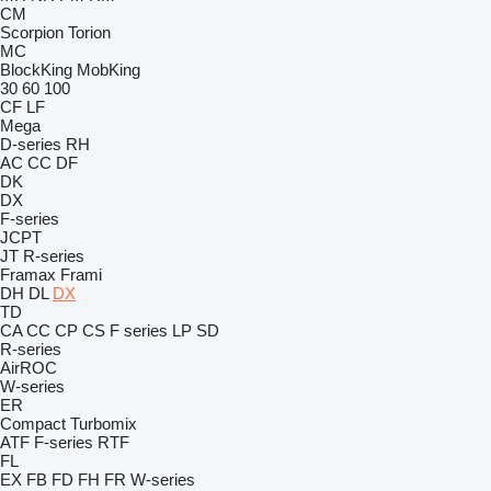
CM
Scorpion
Torion
MC
BlockKing
MobKing
30
60
100
CF
LF
Mega
D-series
RH
AC
CC
DF
DK
DX
F-series
JCPT
JT
R-series
Framax
Frami
DH
DL
DX
TD
CA
CC
CP
CS
F series
LP
SD
R-series
AirROC
W-series
ER
Compact
Turbomix
ATF
F-series
RTF
FL
EX
FB
FD
FH
FR
W-series