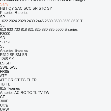
Sany
HBT
QY
SAC
SCC
SR
STC
SY
P-series
R-series
SP
1622
2024
2028
2430
2445
2630
3630
3650
8620 T
SL
613
630
730
818
821
825
830
835
5500
S series
F3000
SD
SD
SE
SJ
A-series
S-series
R312
SF
SM
SR
1265
SK
LS
SH
SWE
SWL
FR85
ATF
ATF
GR
GT
TG
TL
TR
TB
TL
815
T-series
A-series
AC
RC
TC
TL
TV
TW
CF
300F
Ultra
URW