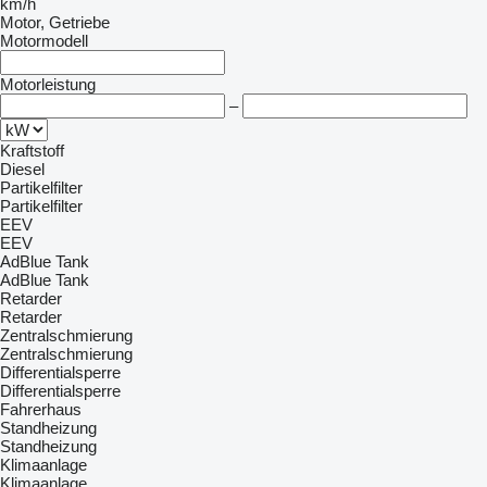
km/h
Motor, Getriebe
Motormodell
Motorleistung
–
Kraftstoff
Diesel
Partikelfilter
Partikelfilter
EEV
EEV
AdBlue Tank
AdBlue Tank
Retarder
Retarder
Zentralschmierung
Zentralschmierung
Differentialsperre
Differentialsperre
Fahrerhaus
Standheizung
Standheizung
Klimaanlage
Klimaanlage