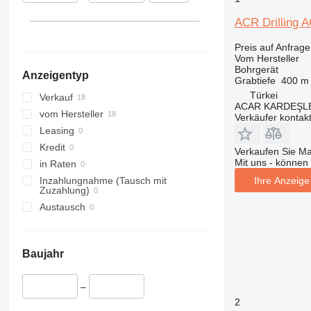
ACR Drilling 
Preis auf Anfrage
Vom Hersteller
Bohrgerät
Anzeigentyp
Grabtiefe
400 m
Türkei
Verkauf
ACAR KARDEŞL
vom Hersteller
Verkäufer kontak
Leasing
Kredit
Verkaufen Sie M
Mit uns - können 
in Raten
Ihre Anzeige 
Inzahlungnahme (Tausch mit
Zuzahlung)
Austausch
Baujahr
–
2