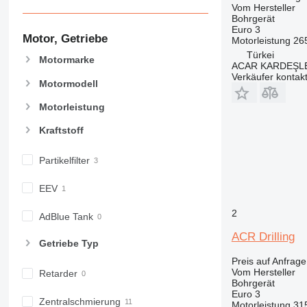
Vom Hersteller
Bohrgerät
Euro 3
Motor, Getriebe
Motorleistung
26
Türkei
Motormarke
ACAR KARDEŞL
Verkäufer kontak
Motormodell
Motorleistung
Kraftstoff
Partikelfilter
EEV
2
AdBlue Tank
ACR Drilling
Getriebe Typ
Preis auf Anfrage
Vom Hersteller
Retarder
Bohrgerät
Euro 3
Zentralschmierung
Motorleistung
31