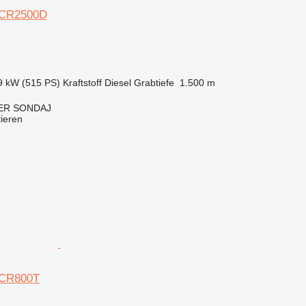
 ACR2500D
9 kW (515 PS)
Kraftstoff
Diesel
Grabtiefe
1.500 m
ER SONDAJ
tieren
ACR800T