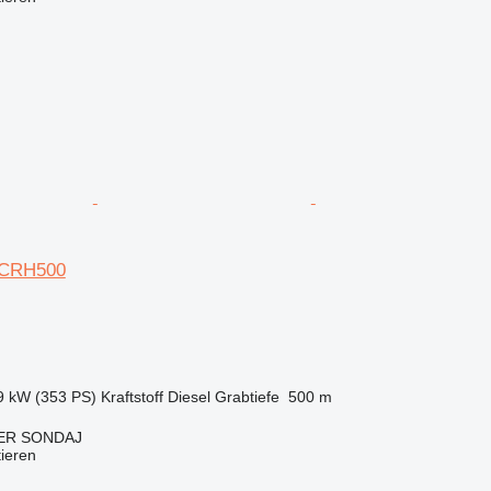
 ACRH500
9 kW (353 PS)
Kraftstoff
Diesel
Grabtiefe
500 m
ER SONDAJ
tieren