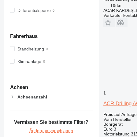
Türkei
Differentialsperre
ACAR KARDEŞL
Verkäufer kontak
Fahrerhaus
Standheizung
Klimaanlage
Achsen
1
Achsenanzahl
ACR Drilling
Preis auf Anfrage
Vom Hersteller
Vermissen Sie bestimmte Filter?
Bohrgerät
Euro 3
Änderung vorschlagen
Motorleistung
31