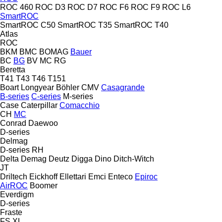
ROC 460
ROC D3
ROC D7
ROC F6
ROC F9
ROC L6
SmartROC
SmartROC C50
SmartROC T35
SmartROC T40
Atlas
ROC
BKM
BMC
BOMAG
Bauer
BC
BG
BV
MC
RG
Beretta
T41
T43
T46
T151
Boart Longyear
Böhler
CMV
Casagrande
B-series
C-series
M-series
Case
Caterpillar
Comacchio
CH
MC
Conrad
Daewoo
D-series
Delmag
D-series
RH
Delta
Demag
Deutz
Digga
Dino
Ditch-Witch
JT
Driltech
Eickhoff
Ellettari
Emci
Enteco
Epiroc
AirROC
Boomer
Everdigm
D-series
Fraste
FS
XL