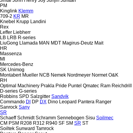
Jintai
John Henry
Joy
Junjin
Junttan
PM
Kinglink
Klemm
709-2
KR
MR
Knebel
Krupp
Landini
Rex
Leffer
Liebherr
LB
LRB
R-series
LiuGong
Llamada
MAN
MDT
Magirus-Deutz
Mait
HR
Massenza
MI
Mercedes-Benz
SK
Unimog
Montabert
Mueller
NCB
Nemek
Nordmeyer
Normet
O&K
RH
Optimal Machinery
Prakla
Pride
Puntel
Qmatec
Ram
Reichdrill
D-series
G-series
Robbins
SPD
Salzgitter
Sandvik
Commando
DI
DP
DX
Dino
Leopard
Pantera
Ranger
Sanrock
Sany
SR
Schaeff
Schmidt
Schramm
Sennebogen
Sisu
Soilmec
CM
PSM
R208
R312
R940
SF
SM
SR
ST
Soiltek
Sunward
Tamrock