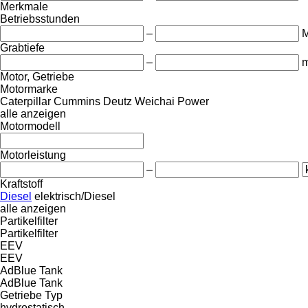
Merkmale
Betriebsstunden
–
M
Grabtiefe
–
Motor, Getriebe
Motormarke
Caterpillar
Cummins
Deutz
Weichai Power
alle anzeigen
Motormodell
Motorleistung
–
Kraftstoff
Diesel
elektrisch/Diesel
alle anzeigen
Partikelfilter
Partikelfilter
EEV
EEV
AdBlue Tank
AdBlue Tank
Getriebe Typ
hydrostatisch