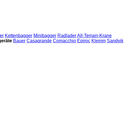
er
Kettenbagger
Minibagger
Radlader
All-Terrain-Krane
geräte
Bauer
Casagrande
Comacchio
Epiroc
Klemm
Sandvik