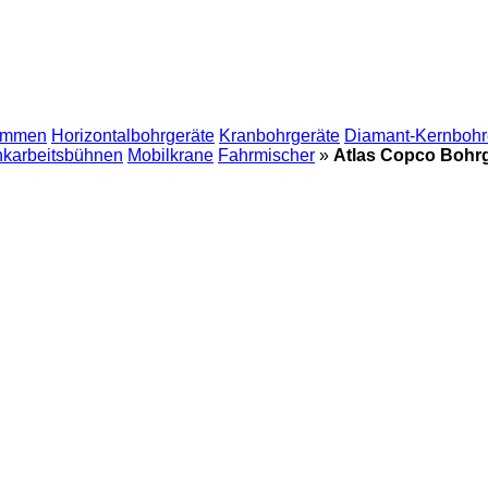
mmen
Horizontalbohrgeräte
Kranbohrgeräte
Diamant-Kernbohr
nkarbeitsbühnen
Mobilkrane
Fahrmischer
»
Atlas Copco Bohr