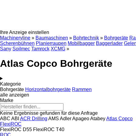
Ihre Anzeige einstellen
Machineryline
»
Baumaschinen
»
Bohrtechnik
»
Bohrgeräte
Ra
Scherenbühnen
Planierraupen
Mobilbagger
Baggerlader
Gele
Sany
Soilmec
Tamrock
XCMG
»
Atlas Copco Bohrgeräte
Kategorie
Bohrgeräte
Horizontalbohrgeräte
Rammen
alle anzeigen
Marke
Keine Ergebnisse gefunden für diese Anfrage
ABC
ABI
ACR Drilling
AMS
Adler
Apageo
Atabey
Atlas Copco
FlexiROC
FlexiROC D55
FlexiROC T40
ROC