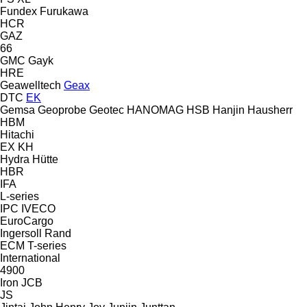
Fundex
Furukawa
HCR
GAZ
66
GMC
Gayk
HRE
Geawelltech
Geax
DTC
EK
Gemsa
Geoprobe
Geotec
HANOMAG
HSB
Hanjin
Hausherr
HBM
Hitachi
EX
KH
Hydra
Hütte
HBR
IFA
L-series
IPC
IVECO
EuroCargo
Ingersoll Rand
ECM
T-series
International
4900
Iron
JCB
JS