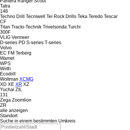
Pantera
Ranger
Scout
Tatra
148
Techno Drill
Tecniwell
Tei Rock Drills
Teka
Teredo
Tescar
CF
Titan
Tracto-Technik
Trivelsonda
Turchi
300F
VLIG
Vermeer
D-series
PD
S-series
T-series
Volvo
EC
FM
Terberg
Wamet
WPS
Wirth
Ecodrill
Woltman
XCMG
XD
XE
XR
XZ
Yuchai
ZIL
131
Zega
Zoomlion
ZR
alle anzeigen
Standort
Suche in einem bestimmten Umkreis