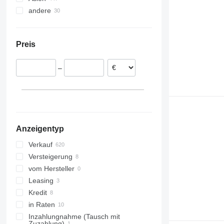
andere
Spanien
USA
China
Vereinigtes Königreich
Vereinigte Arabische Emirate
Brasilien
Deutschland
Ukraine
Türkei
Preis
Litauen
Marokko
Rumänien
Uruguay
–
Italien
Tansania
alle anzeigen
Peru
Kenia
Ghana
alle anzeigen
Anzeigentyp
Verkauf
Versteigerung
vom Hersteller
Leasing
Kredit
in Raten
Inzahlungnahme (Tausch mit
Zuzahlung)