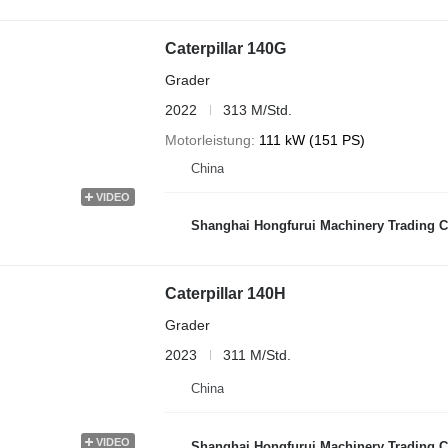
Caterpillar 140G
Grader
2022
313 M/Std.
Motorleistung
111 kW (151 PS)
China
VIDEO
Shanghai Hongfurui Machinery Trading C
Caterpillar 140H
Grader
2023
311 M/Std.
China
VIDEO
Shanghai Hongfurui Machinery Trading C