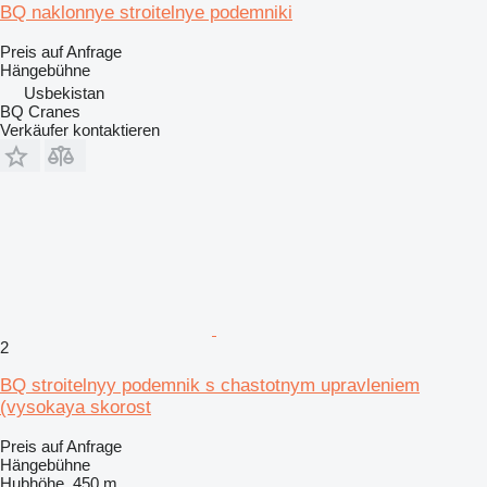
BQ naklonnye stroitelnye podemniki
Preis auf Anfrage
Hängebühne
Usbekistan
BQ Cranes
Verkäufer kontaktieren
2
BQ stroitelnyy podemnik s chastotnym upravleniem
(vysokaya skorost
Preis auf Anfrage
Hängebühne
Hubhöhe
450 m