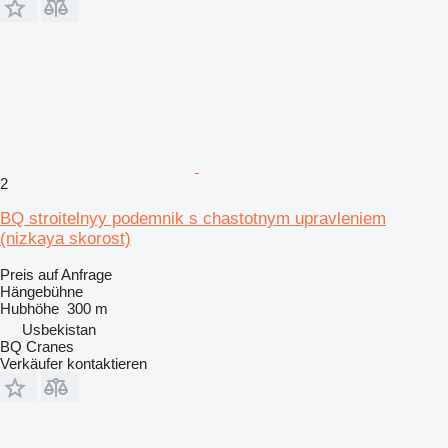
2
BQ stroitelnyy podemnik s chastotnym upravleniem
(nizkaya skorost)
Preis auf Anfrage
Hängebühne
Hubhöhe
300 m
Usbekistan
BQ Cranes
Verkäufer kontaktieren