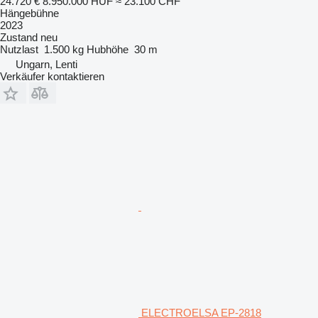
24.720 €
8.950.000 HUF
≈ 23.100 CHF
Hängebühne
2023
Zustand
neu
Nutzlast
1.500 kg
Hubhöhe
30 m
Ungarn, Lenti
Verkäufer kontaktieren
ELECTROELSA EP-2818