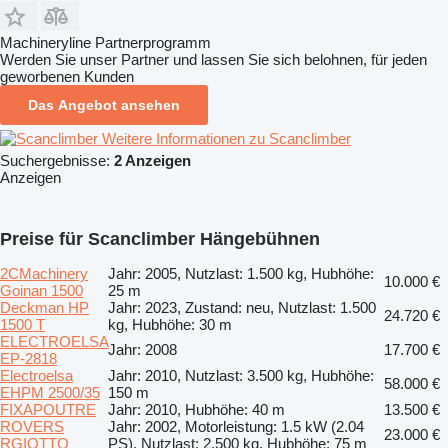
Machineryline Partnerprogramm
Werden Sie unser Partner und lassen Sie sich belohnen, für jeden
geworbenen Kunden
Das Angebot ansehen
Weitere Informationen zu Scanclimber
Suchergebnisse:
2 Anzeigen
Anzeigen
Preise für Scanclimber Hängebühnen
2CMachinery
Jahr: 2005, Nutzlast: 1.500 kg, Hubhöhe:
10.000 €
Goinan 1500
25 m
Deckman HP
Jahr: 2023, Zustand: neu, Nutzlast: 1.500
24.720 €
1500 T
kg, Hubhöhe: 30 m
ELECTROELSA
Jahr: 2008
17.700 €
EP-2818
Electroelsa
Jahr: 2010, Nutzlast: 3.500 kg, Hubhöhe:
58.000 €
EHPM 2500/35
150 m
FIXAPOUTRE
Jahr: 2010, Hubhöhe: 40 m
13.500 €
ROVERS
Jahr: 2002, Motorleistung: 1.5 kW (2.04
23.000 €
RGIOTTO
PS), Nutzlast: 2.500 kg, Hubhöhe: 75 m