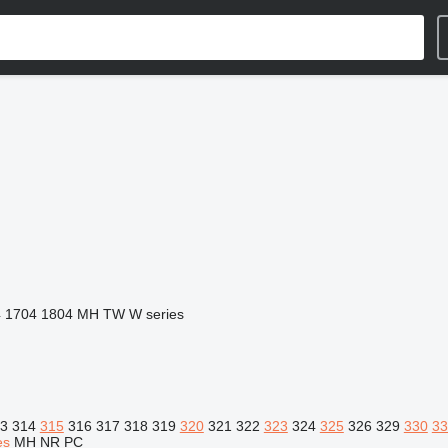
4
1704
1804
MH
TW
W series
3
314
315
316
317
318
319
320
321
322
323
324
325
326
329
330
33
es
MH
NR
PC