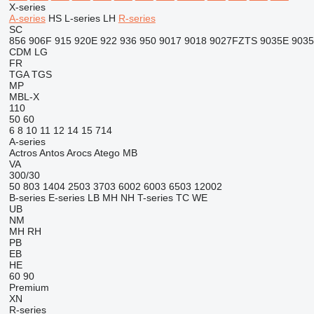
X-series
A-series
HS
L-series
LH
R-series
SC
856
906F
915
920E
922
936
950
9017
9018
9027FZTS
9035E
903
CDM
LG
FR
TGA
TGS
MP
MBL-X
110
50
60
6
8
10
11
12
14
15
714
A-series
Actros
Antos
Arocs
Atego
MB
VA
300/30
50
803
1404
2503
3703
6002
6003
6503
12002
B-series
E-series
LB
MH
NH
T-series
TC
WE
UB
NM
MH
RH
PB
EB
HE
60
90
Premium
XN
R-series