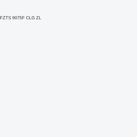
5FZTS
9075F
CLG
ZL