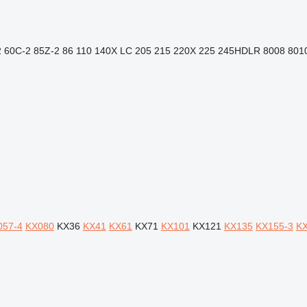
2
60C-2
85Z-2
86
110
140X LC
205
215
220X
225
245HDLR
8008
801
057-4
KX080
KX36
KX41
KX61
KX71
KX101
KX121
KX135
KX155-3
KX