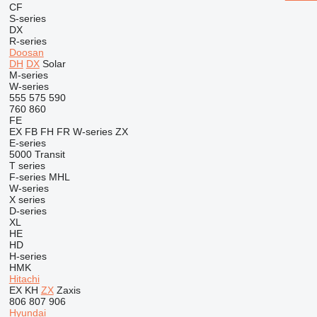
CF
S-series
DX
R-series
Doosan
DH
DX
Solar
M-series
W-series
555
575
590
760
860
FE
EX
FB
FH
FR
W-series
ZX
E-series
5000
Transit
T series
F-series
MHL
W-series
X series
D-series
XL
HE
HD
H-series
HMK
Hitachi
EX
KH
ZX
Zaxis
806
807
906
Hyundai