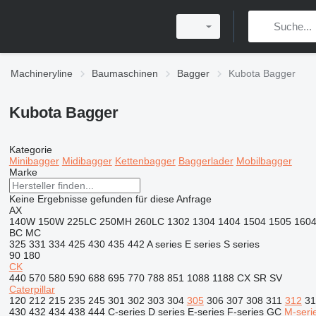
Machineryline
Baumaschinen
Bagger
Kubota Bagger
Kubota Bagger
Kategorie
Minibagger
Midibagger
Kettenbagger
Baggerlader
Mobilbagger
Marke
Keine Ergebnisse gefunden für diese Anfrage
AX
140W
150W
225LC
250MH
260LC
1302
1304
1404
1504
1505
160
BC
MC
325
331
334
425
430
435
442
A series
E series
S series
90
180
CK
440
570
580
590
688
695
770
788
851
1088
1188
CX
SR
SV
Caterpillar
120
212
215
235
245
301
302
303
304
305
306
307
308
311
312
31
430
432
434
438
444
C-series
D series
E-series
F-series
GC
M-seri