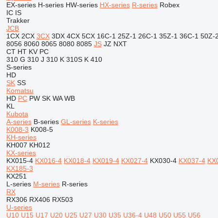
EX-series
H-series
HW-series
HX-series
R-series
Robex
IC
IS
Trakker
JCB
1CX
2CX
3CX
3DX
4CX
5CX
16C-1
25Z-1
26C-1
35Z-1
36C-1
50Z-
8056
8060
8065
8080
8085
JS
JZ
NXT
CT
HT
KV
PC
310 G
310 J
310 K
310S K
410
S-series
HD
SK
SS
Komatsu
HD
PC
PW
SK
WA
WB
KL
Kubota
A-series
B-series
GL-series
K-series
K008-3
K008-5
KH-series
KH007
KH012
KX-series
KX015-4
KX016-4
KX018-4
KX019-4
KX027-4
KX030-4
KX037-4
KX
KX185-3
KX251
L-series
M-series
R-series
RX
RX306
RX406
RX503
U-series
U10
U15
U17
U20
U25
U27
U30
U35
U36-4
U48
U50
U55
U56