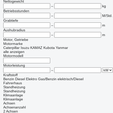
Nettogewicht
–
kg
Betriebsstunden
–
M/Std.
Grabtiefe
–
m
Aushubradius
–
m
Motor, Getriebe
Motormarke
Caterpillar
Isuzu
KAMAZ
Kubota
Yanmar
alle anzeigen
Motormodell
Motorleistung
–
Kraftstoff
Benzin
Diesel
Elektro
Gas/Benzin
elektrisch/Diesel
Fahrerhaus
Standheizung
Standheizung
Klimaanlage
Klimaanlage
Achsen
Achsenanzahl
2 Achsen