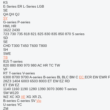
KS
E-Series
ER
L-Series
LGB
SE
QA
QH
QJ
SY
G-series
P-series
HML
HR
1622
2430
723
730
735
818
821
825
830
835
850
870
S series
SD
SE
CHD
T300
T450
T600
T800
SH
SWE
TB
815
T-series
820
880
890
970
980
AC
HR
TC
TW
VF
RT
T-series
V-series
6300
8700
9700
A-series
B-series
BL
BLC
BM
C
EC
ECR
EW
EWR
28Z3
1404
6003
6503
8003
ET
EW
EZ
RD
ET
EW
EZ
1140
1160
1190
1280
1390
3070
3080
T-series
SW
W120
WZ
XC
XD
XE
XG
XR
ZL
B-series
C-series
SV
Vio
U-series
YC
ZM