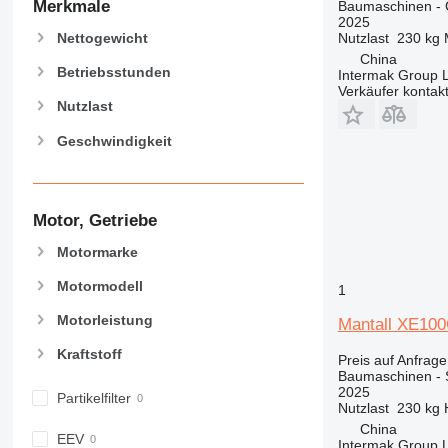
Merkmale
Baumaschinen - 
907
2025
908
Nettogewicht
Nutzlast
230 kg
910
China
Betriebsstunden
Intermak Group 
914
Verkäufer kontak
918
Nutzlast
920
Geschwindigkeit
924
926
928
Motor, Getriebe
930
931
Motormarke
938
Motormodell
1
950
Motorleistung
953
Mantall XE10
955
Kraftstoff
Preis auf Anfrage
962
Baumaschinen -
2025
963
Partikelfilter
Nutzlast
230 kg
966
China
EEV
972
Intermak Group 