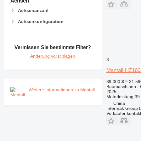
Achsen
PM
RM
Achsenanzahl
Achsenkonfiguration
Vermissen Sie bestimmte Filter?
Änderung vorschlagen
3
Mantall HZ16
39.000 $
≈ 31.5
Baumaschinen - 
Weitere Informationen zu Mantall
2025
Motorleistung
39
China
Intermak Group 
Verkäufer kontak