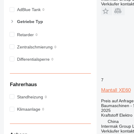
Verkäufer kontak
973
AdBlue Tank
980
982
Getriebe Typ
988
990
Retarder
992
Zentralschmierung
AP
C-series
Differentialsperre
CB
CS
D series
7
Fahrerhaus
E-series
Mantall XE60
F-series
Standheizung
GC
Preis auf Anfrage
Baumaschinen -
IT
Klimaanlage
2025
M-series
Kraftstoff
Elektro
MH
China
Intermak Group 
NR
Verkäufer kontak