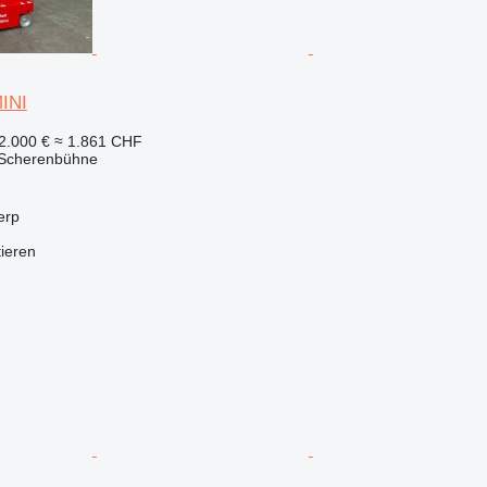
INI
2.000 €
≈ 1.861 CHF
 Scherenbühne
erp
tieren