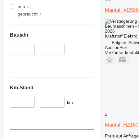
345
VMT
neu
349
Vibromax
Mantall XE59M
gebraucht
350
365
Baumaschinen -
374
2026
Baujahr
Kraftstoff
Elektro
390
Belgien, Antw
395
AuctionPort
–
Verkäufer kontak
416
420
424
426
428
Km-Stand
430
432
–
km
434
444
1
589
Mantall HZ16
826
906
Preis auf Anfrage