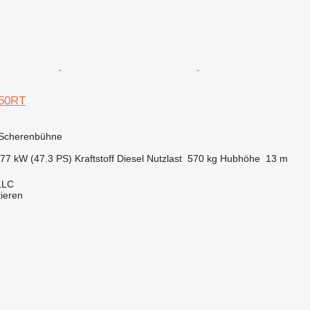
150RT
 Scherenbühne
.77 kW (47.3 PS)
Kraftstoff
Diesel
Nutzlast
570 kg
Hubhöhe
13 m
LLC
tieren