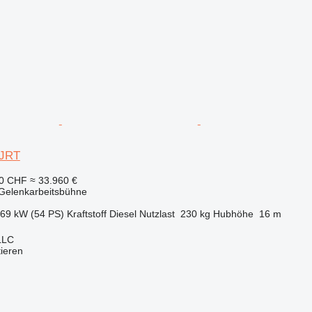
0JRT
90 CHF
≈ 33.960 €
Gelenkarbeitsbühne
.69 kW (54 PS)
Kraftstoff
Diesel
Nutzlast
230 kg
Hubhöhe
16 m
LLC
tieren