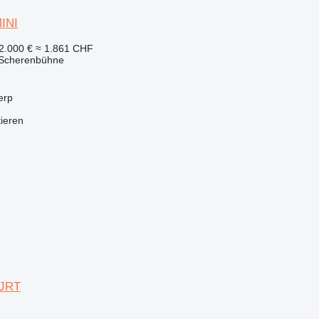
INI
2.000 €
≈ 1.861 CHF
 Scherenbühne
erp
tieren
0JRT