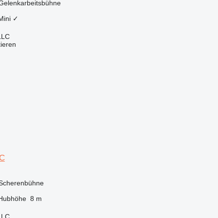
Gelenkarbeitsbühne
Mini
✓
LLC
tieren
0C
 Scherenbühne
Hubhöhe
8 m
LLC