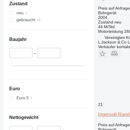
Zustand
Preis auf Anfrage
Bohrgerät
neu
2004
gebraucht
Zustand
neu
44 M/Std.
Motorleistung
26
Vereinigtes K
Baujahr
L Jackson & Co L
Verkäufer kontak
–
Euro
Euro 5
21
Ingersoll Ran
Nettogewicht
Preis auf Anfrage
Bohrgerät