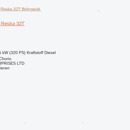
d Reska 32T
5 kW (320 PS)
Kraftstoff
Diesel
Chorio
RPRISES LTD
tieren