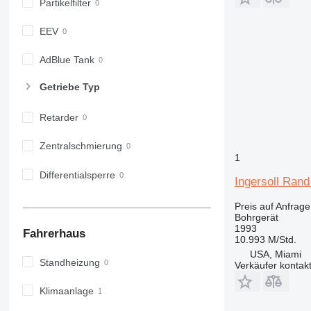
Partikelfilter
EEV
AdBlue Tank
Getriebe Typ
Retarder
Zentralschmierung
1
Differentialsperre
Ingersoll Ran
Preis auf Anfrage
Bohrgerät
1993
Fahrerhaus
10.993 M/Std.
USA, Miami
Standheizung
Verkäufer kontak
Klimaanlage