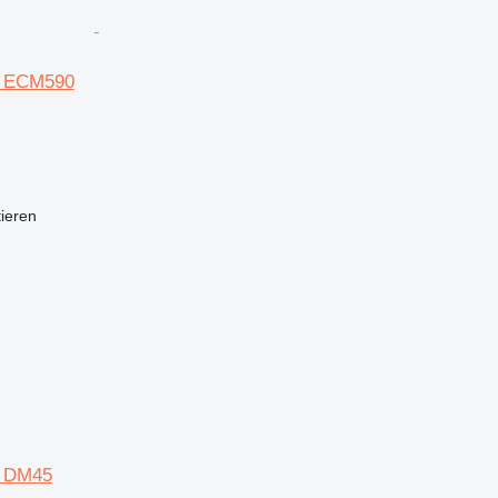
d ECM590
tieren
d DM45