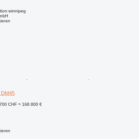
tion:winnipeg
GmbH
tieren
d DM45
.700 CHF
≈ 168.800 €
tieren