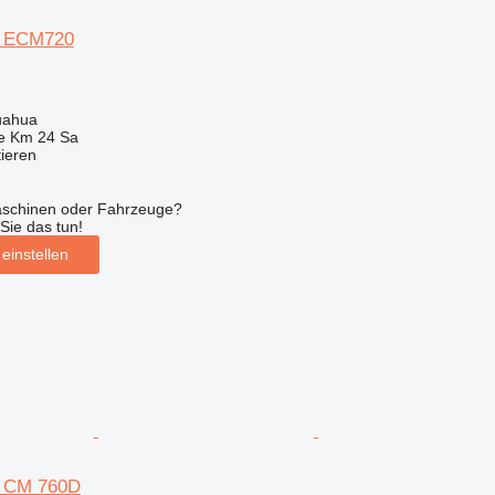
d ECM720
uahua
e Km 24 Sa
tieren
aschinen oder Fahrzeuge?
Sie das tun!
einstellen
d CM 760D