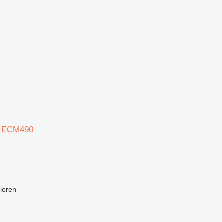
d ECM490
tieren