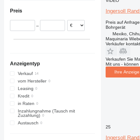
VIDEO
Kanada
Ingersoll Ran
Preis
Preis auf Anfrage
–
Bohrgerät
Mexiko, Chih
Maquinaria Wieb
Verkäufer kontak
Verkaufen Sie M
Anzeigentyp
Mit uns - können 
Ihre Anzeige 
Verkauf
vom Hersteller
Leasing
Kredit
in Raten
Inzahlungnahme (Tausch mit
Zuzahlung)
Austausch
25
Ingersoll Ran