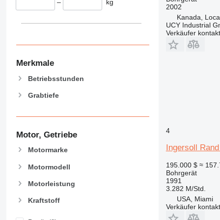
–
kg
2002
Kanada, Loca
UCY Industrial 
Verkäufer kontak
Merkmale
Betriebsstunden
Grabtiefe
4
Motor, Getriebe
Ingersoll Ran
Motormarke
195.000 $
≈ 157
Motormodell
Bohrgerät
1991
Motorleistung
3.282 M/Std.
USA, Miami
Kraftstoff
Verkäufer kontak