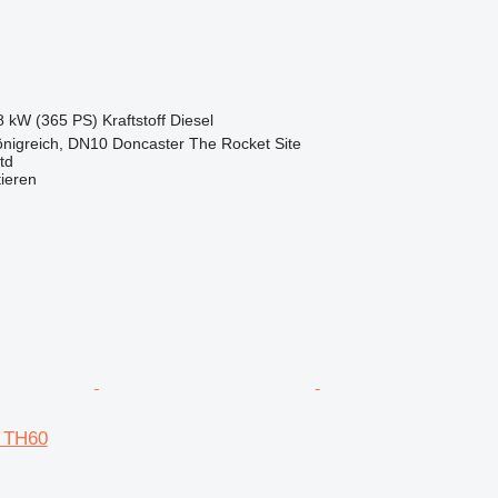
8 kW (365 PS)
Kraftstoff
Diesel
önigreich, DN10 Doncaster The Rocket Site
td
tieren
d TH60