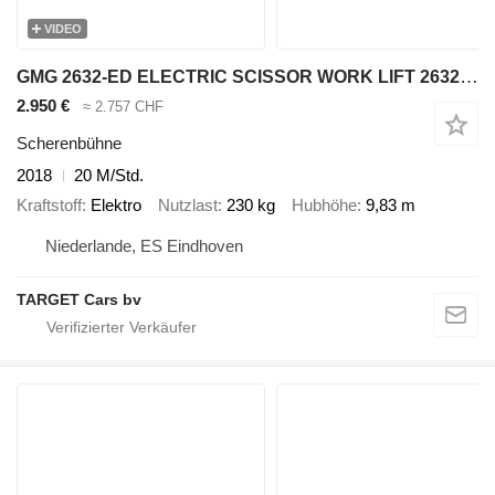
VIDEO
GMG 2632-ED ELECTRIC SCISSOR WORK LIFT 2632ED 983CM 2018 020HRS 2263
2.950 €
≈ 2.757 CHF
Scherenbühne
2018
20 M/Std.
Kraftstoff
Elektro
Nutzlast
230 kg
Hubhöhe
9,83 m
Niederlande, ES Eindhoven
TARGET Cars bv