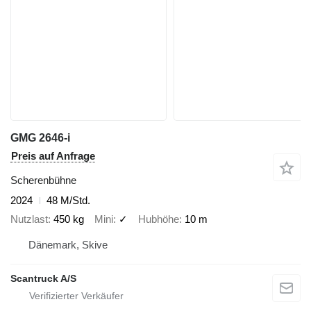
GMG 2646-i
Preis auf Anfrage
Scherenbühne
2024
48 M/Std.
Nutzlast
450 kg
Mini
✓
Hubhöhe
10 m
Dänemark, Skive
Scantruck A/S