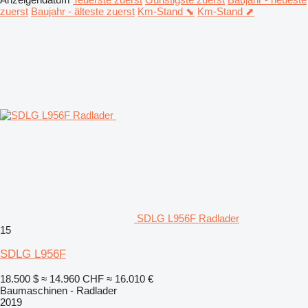
zuerst
Baujahr - älteste zuerst
Km-Stand ⬊
Km-Stand ⬈
SDLG L956F Radlader
15
SDLG L956F
18.500 $
≈ 14.960 CHF
≈ 16.010 €
Baumaschinen - Radlader
2019