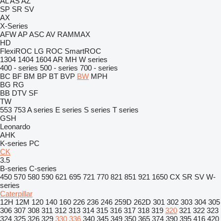
AL
AS
AZ
SP
SR
SV
AX
X-Series
AFW
AP
ASC
AV
RAMMAX
HD
FlexiROC
LG
ROC
SmartROC
1304
1404
1604
AR
MH
W series
400 - series
500 - series
700 - series
BC
BF
BM
BP
BT
BVP
BW
MPH
BG
RG
BB
DTV
SF
TW
553
753
A series
E series
S series
T series
GSH
Leonardo
AHK
K-series
PC
CK
3.5
B-series
C-series
450
570
580
590
621
695
721
770
821
851
921
1650
CX
SR
SV
W-
series
Caterpillar
12H
12M
120
140
160
226
236
246
259D
262D
301
302
303
304
305
306
307
308
311
312
313
314
315
316
317
318
319
320
321
322
323
324
325
326
329
330
336
340
345
349
350
365
374
390
395
416
420