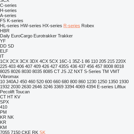
SCX
C-series
H-series
A-series
FS
K-series
HL-series
HW-series
HX-series
R-series
Robex
HBR
Daily
EuroCargo
Eurotrakker
Trakker
YF
DD
SD
ELF
IT
1CX
2CX
3CX
3DX
4CX
5CX
16C-1
35Z-1
86
110
205
215
220X
225
403
406
407
409
426
427
435S
436
437
456
457
8008
8018
8025
8026
8030
8035
8085
CT
JS
JZ
NXT
S-Series
TM
VMT
Vibromax
10
340AJ
450
460
520
600
660
680
800
860
1230
1250
1350
1930
1932
2030
2630
2646
3246
3369
3394
4069
4394
E-series
Liftlux
Pecolift
Toucan
CT
HT
KV
SPX
410
PM
KR
NK
KR
KM
7055
7150
CKE
RK
SK