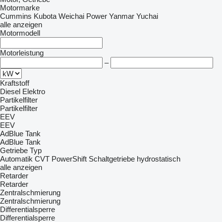
Motormarke
Cummins
Kubota
Weichai Power
Yanmar
Yuchai
alle anzeigen
Motormodell
Motorleistung
–
Kraftstoff
Diesel
Elektro
Partikelfilter
Partikelfilter
EEV
EEV
AdBlue Tank
AdBlue Tank
Getriebe Typ
Automatik
CVT
PowerShift
Schaltgetriebe
hydrostatisch
alle anzeigen
Retarder
Retarder
Zentralschmierung
Zentralschmierung
Differentialsperre
Differentialsperre