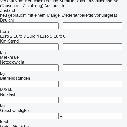
Verkauf
vom Hersteller
Leasing
Kredit
in Raten
Inzahlungnahme
(Tausch mit Zuzahlung)
Austausch
Zustand
neu
gebraucht
mit einem Mangel
wiederaufbereitet
Vorführgerät
Baujahr
–
Euro
Euro 2
Euro 3
Euro 4
Euro 5
Euro 6
Km-Stand
–
km
Merkmale
Nettogewicht
–
kg
Betriebsstunden
–
M/Std.
Nutzlast
–
kg
Geschwindigkeit
–
km/h
Motor, Getriebe