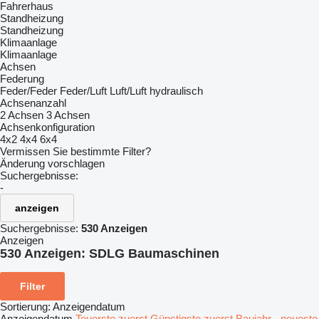
Fahrerhaus
Standheizung
Standheizung
Klimaanlage
Klimaanlage
Achsen
Federung
Feder/Feder
Feder/Luft
Luft/Luft
hydraulisch
Achsenanzahl
2 Achsen
3 Achsen
Achsenkonfiguration
4x2
4x4
6x4
Vermissen Sie bestimmte Filter?
Änderung vorschlagen
Suchergebnisse:
-
anzeigen
Suchergebnisse:
530 Anzeigen
Anzeigen
530 Anzeigen:
SDLG Baumaschinen
Filter
Sortierung
:
Anzeigendatum
Anzeigendatum
Teuerste zuerst
Günstigste zuerst
Baujahr - neueste