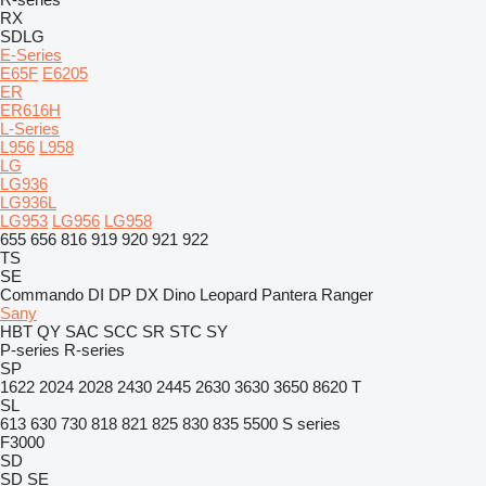
RX
SDLG
E-Series
E65F
E6205
ER
ER616H
L-Series
L956
L958
LG
LG936
LG936L
LG953
LG956
LG958
655
656
816
919
920
921
922
TS
SE
Commando
DI
DP
DX
Dino
Leopard
Pantera
Ranger
Sany
HBT
QY
SAC
SCC
SR
STC
SY
P-series
R-series
SP
1622
2024
2028
2430
2445
2630
3630
3650
8620 T
SL
613
630
730
818
821
825
830
835
5500
S series
F3000
SD
SD
SE