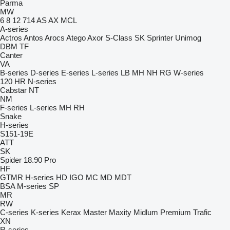
Parma
MW
6
8
12
714
AS
AX
MCL
A-series
Actros
Antos
Arocs
Atego
Axor
S-Class
SK
Sprinter
Unimog
DBM
TF
Canter
VA
B-series
D-series
E-series
L-series
LB
MH
NH
RG
W-series
120
HR
N-series
Cabstar
NT
NM
F-series
L-series
MH
RH
Snake
H-series
S151-19E
ATT
SK
Spider 18.90 Pro
HF
GTMR
H-series
HD
IGO
MC
MD
MDT
BSA
M-series
SP
MR
RW
C-series
K-series
Kerax
Master
Maxity
Midlum
Premium
Trafic
XN
R-series