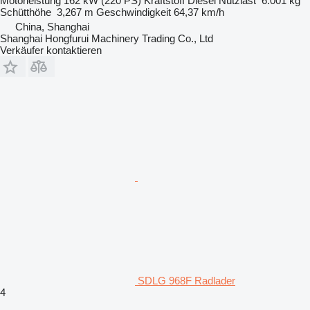
Motorleistung
162 kW (220 PS)
Kraftstoff
Diesel
Nutzlast
6.001 kg
Schütthöhe
3,267 m
Geschwindigkeit
64,37 km/h
China, Shanghai
Shanghai Hongfurui Machinery Trading Co., Ltd
Verkäufer kontaktieren
SDLG 968F Radlader
4