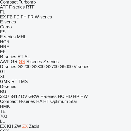
Compact
Turbomix
ATF
F-series
RTF
FL
EX
FB
FD
FH
FR
W-series
E-series
Cargo
FS
F-series
MHL
HCR
HRE
EK
R-series
RT
SL
AWP
GR
GS
S series
Z series
D-series
G2200
G2300
G2700
G5000
V-series
GT
XL
GMK
RT
TMS
D-series
BG
3307
3412
DV
GRW
H-series
HC
HD
HP
HW
Compact
H-series
HA
HT
Optimum
Star
HMK
TE
700
LL
EX
KH
ZW
ZX
Zaxis