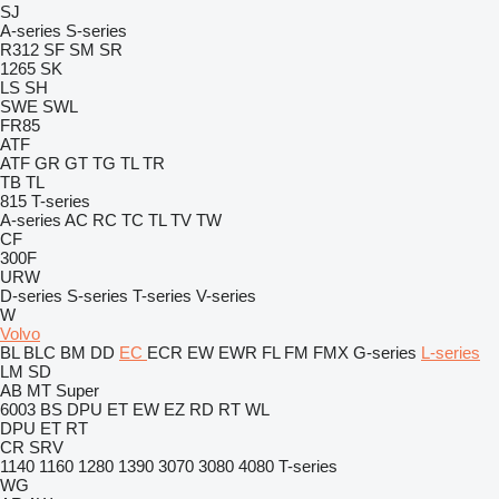
SJ
A-series
S-series
R312
SF
SM
SR
1265
SK
LS
SH
SWE
SWL
FR85
ATF
ATF
GR
GT
TG
TL
TR
TB
TL
815
T-series
A-series
AC
RC
TC
TL
TV
TW
CF
300F
URW
D-series
S-series
T-series
V-series
W
Volvo
BL
BLC
BM
DD
EC
ECR
EW
EWR
FL
FM
FMX
G-series
L-series
LM
SD
AB
MT
Super
6003
BS
DPU
ET
EW
EZ
RD
RT
WL
DPU
ET
RT
CR
SRV
1140
1160
1280
1390
3070
3080
4080
T-series
WG