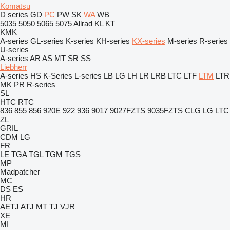
Komatsu
D series
GD
PC
PW
SK
WA
WB
5035
5050
5065
5075
Allrad
KL
KT
KMK
A-series
GL-series
K-series
KH-series
KX-series
M-series
R-series
U-series
A-series
AR
AS
MT
SR
SS
Liebherr
A-series
HS
K-Series
L-series
LB
LG
LH
LR
LRB
LTC
LTF
LTM
LTR
MK
PR
R-series
SL
HTC
RTC
836
855
856
920E
922
936
9017
9027FZTS
9035FZTS
CLG
LG
LTC
ZL
GRIL
CDM
LG
FR
LE
TGA
TGL
TGM
TGS
MP
Madpatcher
MC
DS
ES
HR
AETJ
ATJ
MT
TJ
VJR
XE
MI