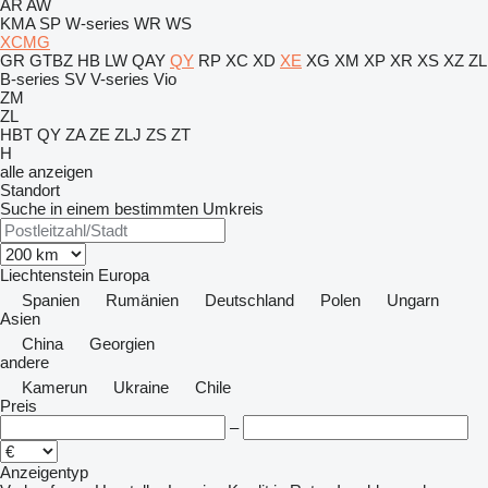
AR
AW
KMA
SP
W-series
WR
WS
XCMG
GR
GTBZ
HB
LW
QAY
QY
RP
XC
XD
XE
XG
XM
XP
XR
XS
XZ
ZL
B-series
SV
V-series
Vio
ZM
ZL
HBT
QY
ZA
ZE
ZLJ
ZS
ZT
H
alle anzeigen
Standort
Suche in einem bestimmten Umkreis
Liechtenstein
Europa
Spanien
Rumänien
Deutschland
Polen
Ungarn
Asien
China
Georgien
andere
Kamerun
Ukraine
Chile
Preis
–
Anzeigentyp