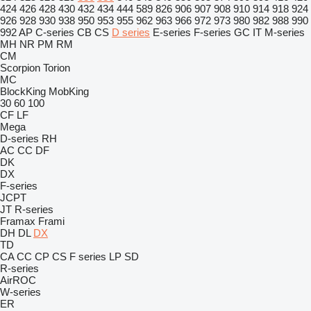
424
426
428
430
432
434
444
589
826
906
907
908
910
914
918
924
926
928
930
938
950
953
955
962
963
966
972
973
980
982
988
990
992
AP
C-series
CB
CS
D series
E-series
F-series
GC
IT
M-series
MH
NR
PM
RM
CM
Scorpion
Torion
MC
BlockKing
MobKing
30
60
100
CF
LF
Mega
D-series
RH
AC
CC
DF
DK
DX
F-series
JCPT
JT
R-series
Framax
Frami
DH
DL
DX
TD
CA
CC
CP
CS
F series
LP
SD
R-series
AirROC
W-series
ER