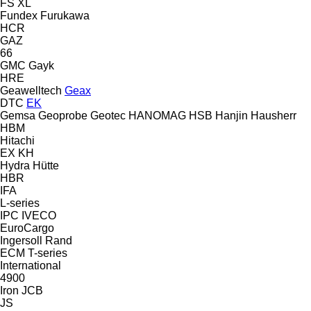
FS
XL
Fundex
Furukawa
HCR
GAZ
66
GMC
Gayk
HRE
Geawelltech
Geax
DTC
EK
Gemsa
Geoprobe
Geotec
HANOMAG
HSB
Hanjin
Hausherr
HBM
Hitachi
EX
KH
Hydra
Hütte
HBR
IFA
L-series
IPC
IVECO
EuroCargo
Ingersoll Rand
ECM
T-series
International
4900
Iron
JCB
JS