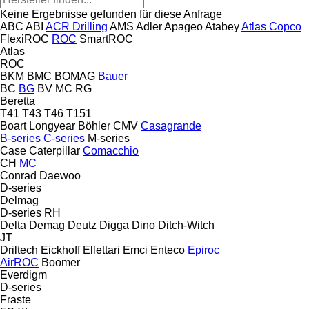
Keine Ergebnisse gefunden für diese Anfrage
ABC
ABI
ACR Drilling
AMS
Adler
Apageo
Atabey
Atlas Copco
FlexiROC
ROC
SmartROC
Atlas
ROC
BKM
BMC
BOMAG
Bauer
BC
BG
BV
MC
RG
Beretta
T41
T43
T46
T151
Boart Longyear
Böhler
CMV
Casagrande
B-series
C-series
M-series
Case
Caterpillar
Comacchio
CH
MC
Conrad
Daewoo
D-series
Delmag
D-series
RH
Delta
Demag
Deutz
Digga
Dino
Ditch-Witch
JT
Driltech
Eickhoff
Ellettari
Emci
Enteco
Epiroc
AirROC
Boomer
Everdigm
D-series
Fraste