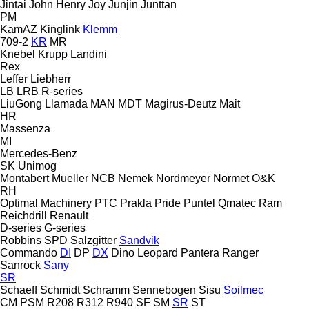
Jintai
John Henry
Joy
Junjin
Junttan
PM
KamAZ
Kinglink
Klemm
709-2
KR
MR
Knebel
Krupp
Landini
Rex
Leffer
Liebherr
LB
LRB
R-series
LiuGong
Llamada
MAN
MDT
Magirus-Deutz
Mait
HR
Massenza
MI
Mercedes-Benz
SK
Unimog
Montabert
Mueller
NCB
Nemek
Nordmeyer
Normet
O&K
RH
Optimal Machinery
PTC
Prakla
Pride
Puntel
Qmatec
Ram
Reichdrill
Renault
D-series
G-series
Robbins
SPD
Salzgitter
Sandvik
Commando
DI
DP
DX
Dino
Leopard
Pantera
Ranger
Sanrock
Sany
SR
Schaeff
Schmidt
Schramm
Sennebogen
Sisu
Soilmec
CM
PSM
R208
R312
R940
SF
SM
SR
ST