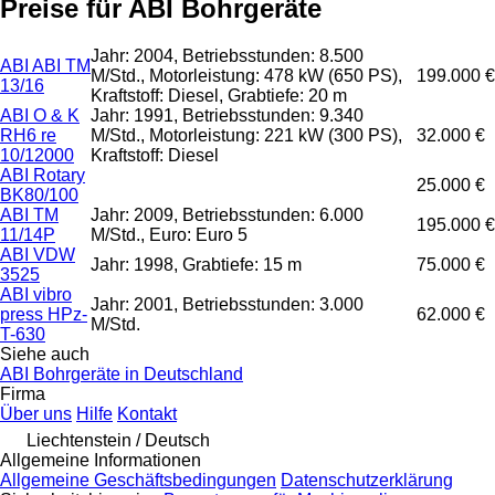
Preise für ABI Bohrgeräte
Jahr: 2004, Betriebsstunden: 8.500
ABI ABI TM
M/Std., Motorleistung: 478 kW (650 PS),
199.000 €
13/16
Kraftstoff: Diesel, Grabtiefe: 20 m
ABI O & K
Jahr: 1991, Betriebsstunden: 9.340
RH6 re
M/Std., Motorleistung: 221 kW (300 PS),
32.000 €
10/12000
Kraftstoff: Diesel
ABI Rotary
25.000 €
BK80/100
ABI TM
Jahr: 2009, Betriebsstunden: 6.000
195.000 €
11/14P
M/Std., Euro: Euro 5
ABI VDW
Jahr: 1998, Grabtiefe: 15 m
75.000 €
3525
ABI vibro
Jahr: 2001, Betriebsstunden: 3.000
press HPz-
62.000 €
M/Std.
T-630
Siehe auch
ABI Bohrgeräte in Deutschland
Firma
Über uns
Hilfe
Kontakt
Liechtenstein / Deutsch
Allgemeine Informationen
Allgemeine Geschäftsbedingungen
Datenschutzerklärung