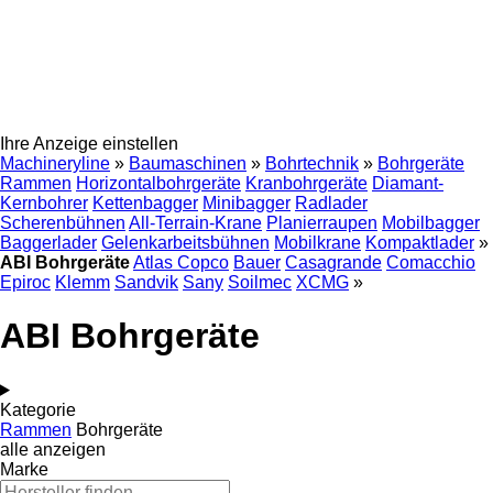
Ihre Anzeige einstellen
Machineryline
»
Baumaschinen
»
Bohrtechnik
»
Bohrgeräte
Rammen
Horizontalbohrgeräte
Kranbohrgeräte
Diamant-
Kernbohrer
Kettenbagger
Minibagger
Radlader
Scherenbühnen
All-Terrain-Krane
Planierraupen
Mobilbagger
Baggerlader
Gelenkarbeitsbühnen
Mobilkrane
Kompaktlader
»
ABI Bohrgeräte
Atlas Copco
Bauer
Casagrande
Comacchio
Epiroc
Klemm
Sandvik
Sany
Soilmec
XCMG
»
ABI Bohrgeräte
Kategorie
Rammen
Bohrgeräte
alle anzeigen
Marke